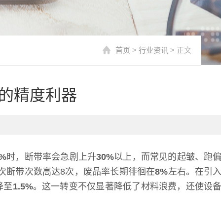
首页
>
行业资讯
> 正文
的精度利器
5%
时，断带率会急剧上升
30%
以上，而常见的起皱、跑
次断带次数高达8次，废品率长期徘徊在
8%
左右。在引
降至
1.5%
。这一转变不仅显著降低了材料浪费，还使设