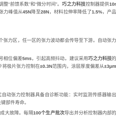
“前馈系数”和“微分时间”。
巧之力科技
控制器提供
10
张力峰值从
45N
降至
28N
，材料拉伸率降低了
1.5%
，产
个张力区，任一区的张力波动都会传导至下游。自动张
号相位偏差
5ms
，引起高频抖动。建议采用
巧之力科技
步将极片张力控制在
±0.3N
范围内，涂层厚度偏差从
±3μ
代自动张力控制器具备自诊断功能：实时监测传感器输
关键部件寿命。
积成大故障。每隔
100个生产批次
导出并分析控制器内部