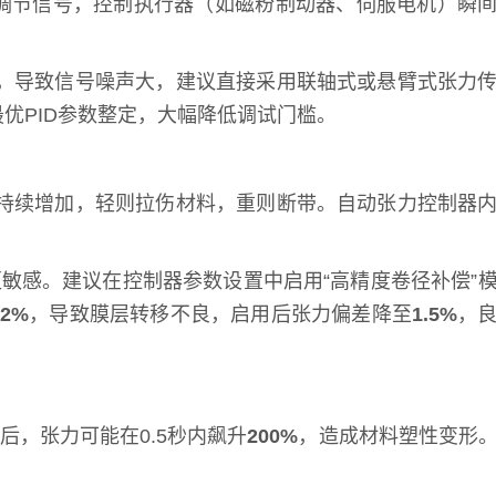
出调节信号，控制执行器（如磁粉制动器、伺服电机）瞬
，导致信号噪声大，建议直接采用联轴式或悬臂式张力
优PID参数整定，大幅降低调试门槛。
持续增加，轻则拉伤材料，重则断带。自动张力控制器
敏感。建议在控制器参数设置中启用“高精度卷径补偿”
12%
，导致膜层转移不良，启用后张力偏差降至
1.5%
，
后，张力可能在0.5秒内飙升
200%
，造成材料塑性变形