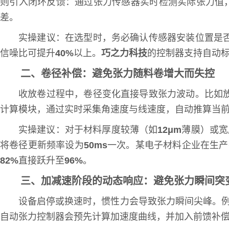
则引入闭环反馈：通过张力传感器实时检测实际张力值
差。
实操建议：在选型时，务必确认传感器安装位置是
信噪比可提升
40%
以上。
巧之力科技
的控制器支持自动标
二、卷径补偿：避免张力随料卷增大而失控
收放卷过程中，卷径变化直接导致张力波动。比如
计算模块，通过实时采集角速度与线速度，自动推算当
实操建议：对于材料厚度较薄（如
12μm
薄膜）或宽
将卷径更新频率设为
50ms
一次。某电子材料企业在生产
82%
直接跃升至
96%
。
三、加减速阶段的动态响应：避免张力瞬间突
设备启停或换速时，惯性力会导致张力瞬间尖峰。
自动张力控制器会预先计算加速度曲线，并加入前馈补