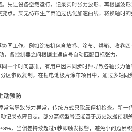
。先让设备空载运行，记录实时张力波形，再根据波形调整
突变点。某无纺布生产商通过优化加速曲线，将换轴时的
要协同工作。例如涂布机包含放卷、涂布、烘箱、收卷四
多轴联动，各控制器之间根据主速信号自动匹配目标张力。
享同一个时间基准。有用户因未同步时钟导致各轴张力信
键分区参数复制。在锂电池极片涂布项目中，通过多轴同
主动预防
障常常导致张力异常，传统方式只能靠停机检查。新一
自动记录故障日志。部分高端型号还能基于历史数据预测
的
±3%
，当偏差持续超过
1秒
即触发报警，避免小问题累