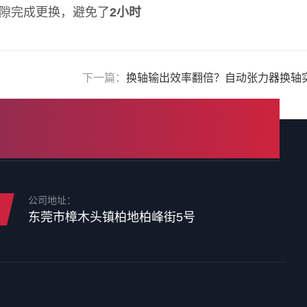
间隙完成更换，避免了
2小时
下一篇：
换轴输出效率翻倍？自动张力器换轴
公司地址：
东莞市樟木头镇柏地柏峰街5号