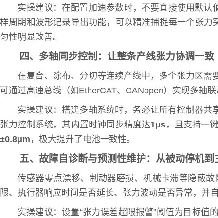
实操建议：在配置加速参数时，不要直接使用默认值
样周期和波形记录导出功能，可以精准捕捉每一个张力
匀性明显改善。
四、多轴同步控制：让整条产线张力协调一致
在复合、涂布、分切等连续产线中，多个张力区需
可通过高速总线（如EtherCAT、CANopen）实现
实操建议：搭建多轴系统时，务必让所有控制器共
张力控制系统，其内置时钟同步精度达
1μs
，且支持一
±0.8μm
，极大提升了电池一致性。
五、故障自诊断与预测性维护：从被动停机到
传感器零点漂移、制动器磨损、机械卡滞等隐蔽故
限、执行器响应时间是否延长、张力波动是否异常，并
实操建议：设置“张力误差超限报警”阈值为目标值