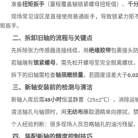
准备
扭矩扳手
（量程覆盖轴锁紧螺母扭矩值）、
千
现场常见误区是直接使用普通扳手，导致锁紧力矩
矩扳手。
二、拆卸旧轴的流程与关键点
先拆除张力传感器连接线缆，用
绝缘胶带
包裹接头
若轴端有
锁紧螺母
，需先松开螺母至完全脱离螺纹
拆下的旧轴需检查
轴颈磨损量
，若圆度误差大于
0.0
三、新轴安装前的检测与清洁
新轴入库后需
48小时
恒温静置（25±2℃），消除
清洁轴孔与轴颈时，用
无纺布
蘸取酒精单向擦拭，
个人经验判断：很多现场人员忽略轴孔的油污残留
四、装配新轴的精度控制技巧