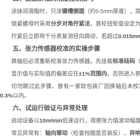
涂抹润滑脂时，只涂
键槽侧面
（约0.5mm厚度）
锁紧螺母时采用
分步对角拧紧法
，首轮扭矩值设定
拧紧后立即用千分表复测径向跳动，若超过
0.015m
五、张力传感器校准的实操步骤
换轴后必须重新校准张力传感器。先挂载
标准砝码
显示值与实际值的偏差应在
±1%范围内
，否则进入
切勿跳过此步骤。曾有一家软包装厂因换轴后未校
0.3%
以内。
六、试运行验证与异常处理
启动设备以
10m/min
低速运行，观察张力值波动幅
常见异常有：
轴向窜动
（检查挡圈是否装反）、
异