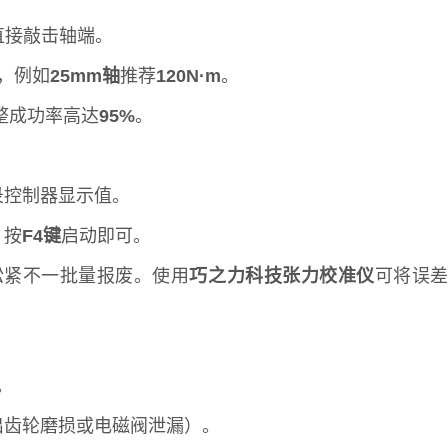
直接敲击轴端。
，例如
25mm轴
推荐
120N·m
。
整成功率高达
95%
。
录控制器显示值。
，按
F4键
启动即可。
松紧不一批量报废。使用
巧之力科技张力校准仪
可将误
。
出齿轮磨损或电磁阀泄漏）。