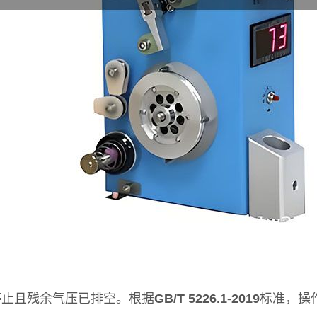
停止且残余气压已排空。根据
GB/T 5226.1-2019
标准，操