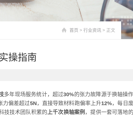
首页
>
行业资讯
> 正文
实操指南
技
多年现场服务统计，超过
30%
的张力故障源于换轴操
张力偏差超过
5N
，直接导致材料跑偏率上升
12%
，每日
科技技术团队积累的
上千次换轴案例
，提供一套可落地