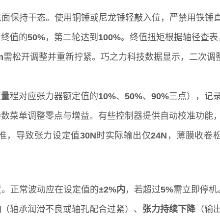
，底面保持干态。使用铜锤或尼龙锤轻敲入位，严禁用铁锤
为终值的
50%
，第二轮达到
100%
。终值扭矩根据轴径查表
m
需松开调整并重新拧紧。巧之力科技数据显示，二次调
（量程对应张力器额定值的
10%
、
50%
、
90%
三点），记
参数菜单调整零点与增益。有些控制器提供自动校准功能
准，导致张力设定值
30N
时实际输出仅
24N
，薄膜收卷
度。正常波动应在设定值的
±2%内
，若超过
5%
需立即停机
响
（轴承润滑不良或轴孔配合过紧）、
张力持续下降
（输