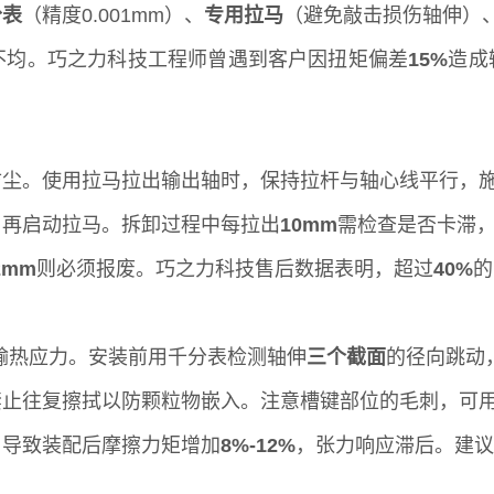
分表
（精度0.001mm）、
专用拉马
（避免敲击损伤轴伸）
不均。巧之力科技工程师曾遇到客户因扭矩偏差
15%
造成
防尘。使用拉马拉出输出轴时，保持拉杆与轴心线平行，
，再启动拉马。拆卸过程中每拉出
10mm
需检查是否卡滞
2mm
则必须报废。巧之力科技售后数据表明，超过
40%
的
运输热应力。安装前用千分表检测轴伸
三个截面
的径向跳动
禁止往复擦拭以防颗粒物嵌入。注意槽键部位的毛刺，可
，导致装配后摩擦力矩增加
8%-12%
，张力响应滞后。建议