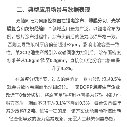
二、典型应用场景与数据表现
双轴同张力伺服控制器在
锂电涂布
、
薄膜分切
、
光学
膜复合
和
纺织经编
四个领域应用最为广泛。以锂电涂布为
例，极片涂布过程中，涂布头前后的张力必须严格一致，
否则会导致浆料厚度偏差超过
±2μm
，影响电池容量一致
性。某
3C电池生产线
引入双轴同张力控制后，涂布面密度
标准差从
1.8g/m²
降至
0.4g/m²
，直接使电池分容合格率提
升了
4.2%
。
在薄膜分切环节，过去的经验是：张力波动超过
0.5%
就会导致收卷端面出现蝴蝶纹。一家
BOPP薄膜生产企业
改造了
8台分切机
，将原有单轴控制器替换为双轴同张力伺
服方案后，端面不良率从
3.1%
下降到
0.3%
，每台设备每年
减少废料
7.2吨
。值得一提的是，该方案还能自动补偿因卷
径变化导致的张力递减现象，无需人工频繁调整参数。