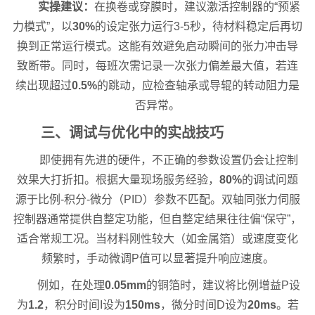
实操建议：
在换卷或穿膜时，建议激活控制器的“预紧
力模式”，以
30%
的设定张力运行3-5秒，待材料稳定后再切
换到正常运行模式。这能有效避免启动瞬间的张力冲击导
致断带。同时，每班次需记录一次张力偏差最大值，若连
续出现超过
0.5%
的跳动，应检查轴承或导辊的转动阻力是
否异常。
三、调试与优化中的实战技巧
即使拥有先进的硬件，不正确的参数设置仍会让控制
效果大打折扣。根据大量现场服务经验，
80%
的调试问题
源于比例-积分-微分（PID）参数不匹配。双轴同张力伺服
控制器通常提供自整定功能，但自整定结果往往偏“保守”，
适合常规工况。当材料刚性较大（如金属箔）或速度变化
频繁时，手动微调P值可以显著提升响应速度。
例如，在处理
0.05mm
的铜箔时，建议将比例增益P设
为
1.2
，积分时间I设为
150ms
，微分时间D设为
20ms
。若