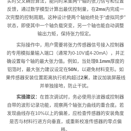
实时交叉耦合算法，能同时采集两个轴的张力信号和位置
反馈，通过数学模型计算出最优控制量，在
2ms
内完成一
次完整的控制周期。这种设计使两个轴始终处于“虚拟同步”
状态，即使其中一个轴负载突变，另一个轴也能自动调整
输出力矩，保持张力恒定。
实际操作中，用户需要将张力传感器信号接入控制器
的专用模拟量输入端口（通常为0-10V或4-20mA），并正
确设置每个轴的最大张力值。例如，当处理
0.1mm
厚度的
铝箔时，最大张力建议设定在
50N
，以避免材料变形。如
果传感器安装位置距离执行机构超过
2米
，建议加装屏蔽线
并单独接地，防止干扰。
实操建议：
在首次调试时，务必使用示波器或控制器
自带的波形记录功能，观察两个轴张力曲线的重合度。若
发现曲线存在10%以上的偏差，应检查传感器的安装角度
是否与材料行进方向垂直，或重新校准传感器的零点偏
移。