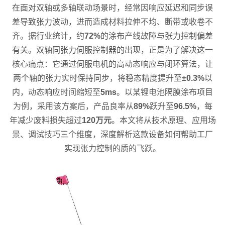
在面对双轴或多轴联动场景时，经常因响应延迟和同步误
差导致张力波动，进而造成材料拉伸不均、断带或收卷不
齐。据行业统计，约
72%
的涂布产线故障与张力控制偏差
有关。双轴同张力伺服控制器的出现，正是为了解决这一
核心痛点：它通过伺服电机的高动态响应与闭环算法，让
两个轴的张力实时保持同步，将稳态精度提升至
±0.3%
以
内，动态响应时间缩短至
5ms
。以某锂电池隔膜涂布项目
为例，采用该方案后，产品良率从
89%
跃升至
96.5%
，每
年减少废料损失超过
120万元
。本文将从技术原理、应用场
景、调试技巧三个维度，深度解析这款设备如何帮助工厂
实现张力控制的质的飞跃。