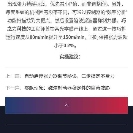
出现张力持续振荡，优先减小P值，而非调整I值。另外，
每套系统的机械固有频率不同，可通过控制器的“频率分析”
功能扫描找到共振点，然后设置陷波滤波器抑制共振。
巧
之力科技
的工程师曾在某光学膜产线上，通过这一技巧将
运行速度从
80m/min
提升至
150m/min
，同时保持张力波动
小于
0.2%
。
实操建议：
上一篇：
自动启停张力器调节秘诀，三步搞定不费力
下一篇：
零飘现象：磁滞制动器稳定性的隐蔽威胁