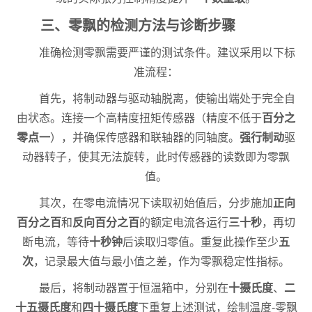
三、零飘的检测方法与诊断步骤
准确检测零飘需要严谨的测试条件。建议采用以下标
准流程：
首先，将制动器与驱动轴脱离，使输出端处于完全自
由状态。连接一个高精度扭矩传感器（精度不低于
百分之
零点一
），并确保传感器和联轴器的同轴度。
强行制动
驱
动器转子，使其无法旋转，此时传感器的读数即为零飘
值。
其次，在零电流情况下读取初始值后，分步施加
正向
百分之百
和
反向百分之百
的额定电流各运行
三十秒
，再切
断电流，等待
十秒钟
后读取归零值。重复此操作至少
五
次
，记录最大值与最小值之差，作为零飘稳定性指标。
最后，将制动器置于恒温箱中，分别在
十摄氏度
、
二
十五摄氏度
和
四十摄氏度
下重复上述测试，绘制温度-零飘