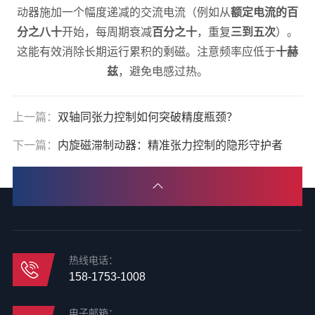
动器施加一个幅度递减的交流电流（例如从
额定电流的百
分之八十
开始，每周期衰减
百分之十
，重复
三到五次
）。
这能有效消除长期运行累积的剩磁。注意频率应低于
十赫
兹
，避免电感过热。
上一篇：
双轴同张力控制如何突破精度瓶颈？
下一篇：
内旋磁滞制动器：精准张力控制的隐形守护者
热线电话：
158-1753-1008
电子邮箱：