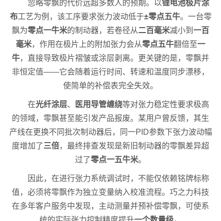
忽略零飘的代价远超多数人的预期。以
锂电池极片涂
布
工艺为例，该工序要求张力波动低于
±零点五牛
。一台零
飘为
零点一牛米
的制动器，若卷径从
二百毫米
减小到
一百
毫米
，作用在极片上的附加张力会从
零点五牛
翻倍至
一
牛
，直接导致极片褶皱或涂层剥离。更关键的是，零飘并
非恒定值——它会随着运行时间、转速和温度同步漂移，
使简单的补偿表完全失效。
在
光纤涂层
、
医用导管缠绕
等对张力稳定性要求极高
的领域，零飘甚至能引发产品报废。某用户曾反馈，其生
产线在更换不同批次制动器后，同一PID参数下张力波动幅
度增加了
三倍
，最终排查发现是新旧制动器的零飘差异超
过了
零点一五牛米
。
因此，在进行张力系统调试时，不能仅依赖铭牌标称
值，必须将零飘作为独立变量纳入校准流程。巧之力科技
在多年客户服务中发现，主动测量并预补偿零飘，可使系
统的实际张力控制精度提升
一个数量级
。