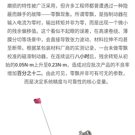
磨损的特性被广泛采用，但许多工程师都曾遭遇过一种隐
蔽而棘手的故障——零飘现象。所谓零飘，是指制动器在
输入电流为零时，输出转矩并非为零，而是出现一个微小
的残余偏移值。这个看似不起眼的误差，在高速卷绕、薄
膜分切等场景中，会直接导致张力波动、材料拉伸不均甚
至断带。根据某包装材料厂商的实测记录，一台未做零飘
校准的磁滞制动器，在连续运行
八小时
后，残余转矩从初
始的
0.05N·m
上升至
0.23N·m
，造成对应批次产品的不良率
增加
百分之十二
。由此可见，零飘并非可有可无的参数，
而是决定系统精度与可靠性的核心变量。