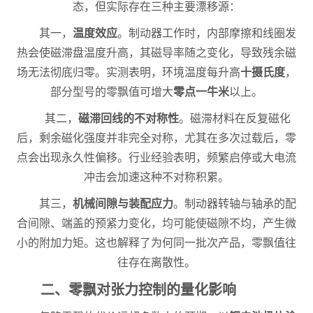
态，但实际存在三种主要漂移源：
其一，
温度效应
。制动器工作时，内部摩擦和线圈发
热会使磁滞盘温度升高，其磁导率随之变化，导致残余磁
场无法彻底归零。实测表明，环境温度每升高
十摄氏度
，
部分型号的零飘值可增大
零点一牛米
以上。
其二，
磁滞回线的不对称性
。磁滞材料在反复磁化
后，剩余磁化强度并非完全对称，尤其在多次过载后，零
点会出现永久性偏移。行业经验表明，频繁启停或大电流
冲击会加速这种不对称积累。
其三，
机械间隙与装配应力
。制动器转轴与轴承的配
合间隙、端盖的预紧力变化，均可能使磁隙不均，产生微
小的附加力矩。这也解释了为何同一批次产品，零飘值往
往存在离散性。
二、零飘对张力控制的量化影响