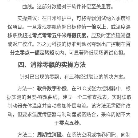
曲线。这部分数据对于软件补偿至关重要。
实操建议：在日常维护中，可将零飘测试纳入季度维
保项目。一旦发现零飘值超出标称值
一倍以上
，或温度漂
移系数超过
零点零零五牛米每摄氏度
，应及时更换磁滞盘
或返厂校准。巧之力科技的标准制动器零飘出厂控制在
百
分之零点一额定转矩
以内，可显著降低现场调试负担。
四、消除零飘的实操方法
针对已出现的零飘，有三种经过验证的解决方案。
方法一：
软件数字补偿
。在PLC或张力控制器中，根
据实测的温度-零飘曲线，建立一个二维查找表，实时读取
制动器壳体温度并自动叠加补偿电流。该方法无需硬件改
动，但要求温度传感器与制动器紧密贴合，采样周期不大
于
零点五秒
。
方法二：
周期性消磁
。在系统空闲或换卷间隙，向制