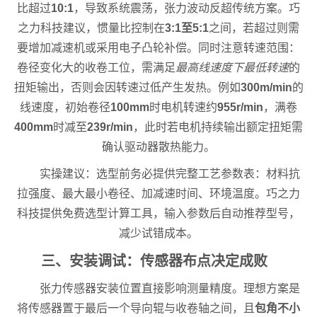
比超过
10:1
，导致系统震荡，张力波动反超传统方案。巧
之力科技建议，惯量比控制在
3:1至5:1
之间，若超过则需
要增加减速机或采用电子凸轮补偿。同时注意转速范围：
卷径变化大的收卷工位，需满足
最高线速度下最低转速
的
扭矩输出，否则会因转速过低产生发热。例如
300m/min
的
线速度，初始卷径
100mm
时电机转速约
955r/min
，满卷
400mm
时减至
239r/min
，此时若电机持续输出额定扭矩需
确认驱动器散热能力。
实操建议：选型前务必提供完整工艺参数表：材料抗
拉强度、最大最小卷径、加减速时间、环境温度。巧之力
科技提供免费选型计算工具，输入参数后自动推荐型号，
减少试错成本。
三、安装调试：传感器布点决定成败
张力传感器安装位置直接影响测量精度。理想方案是
将传感器置于最后一个导向辊与收卷轴之间，且
包角不小