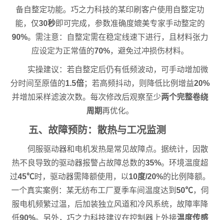
备自整定功能。巧之力科技的某印刷客户使用自整定功
能，仅
30秒
即可完成，参数准确度媲美专家手动整定的
90%
。需注意：自整定需在稳定线速下进行，且材料张力
应设定为正常值的
70%
，避免过冲损伤材料。
实操建议：若自整定后仍有低频波动，可手动增加微
分时间至原值的
1.5倍
；若高频抖动，则降低比例增益
20%
并增加采样滤波次数。每次修改后观察至少
两个完整卷绕
周期
再优化。
五、故障预防：散热与工况监测
伺服驱动器和电机发热是常见故障点。据统计，因散
热不良导致的驱动器报警占故障总数的
35%
。环境温度超
过
45℃
时，驱动器需降额使用，以
10度/20%
的比例降额。
一个真实案例：某无纺布工厂夏季车间温度达到
50℃
，伺
服电机频繁过温，后加装独立风道和冷风系统，故障率降
低
90%
。另外，巧之力科技建议在控制器上外接
温度传感