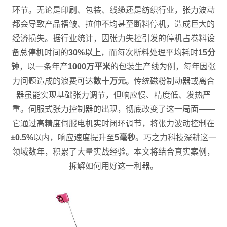
环节。无论是印刷、包装、线缆还是纺织行业，张力波动
都会导致产品褶皱、拉伸不均甚至断料停机，造成巨大的
经济损失。据行业统计，因张力失控引发的停机占卷料设
备总停机时间的
30%以上
，而每次断料处理平均耗时
15分
钟
，以一条年产
1000万平米
的包装生产线为例，每年因张
力问题造成的浪费可达
数十万元
。传统磁粉制动器或离合
器虽能实现基础张力调节，但响应慢、精度低、发热严
重。伺服式张力控制器的出现，彻底改变了这一局面——
它通过高精度伺服电机实时闭环调节，将张力波动控制在
±0.5%
以内，响应速度提升至
5毫秒
。巧之力科技深耕这一
领域数年，积累了大量实战经验。本文将结合真实案例，
拆解如何用好这一利器。