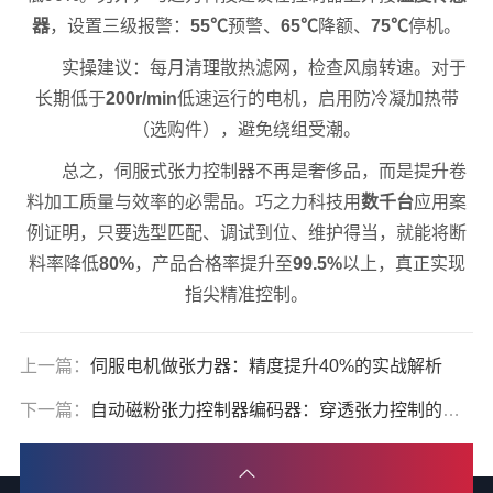
器
，设置三级报警：
55℃
预警、
65℃
降额、
75℃
停机。
实操建议：每月清理散热滤网，检查风扇转速。对于
长期低于
200r/min
低速运行的电机，启用防冷凝加热带
（选购件），避免绕组受潮。
总之，伺服式张力控制器不再是奢侈品，而是提升卷
料加工质量与效率的必需品。巧之力科技用
数千台
应用案
例证明，只要选型匹配、调试到位、维护得当，就能将断
料率降低
80%
，产品合格率提升至
99.5%
以上，真正实现
指尖精准控制。
上一篇：
伺服电机做张力器：精度提升40%的实战解析
下一篇：
自动磁粉张力控制器编码器：穿透张力控制的精准奥秘