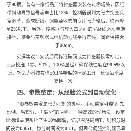
于90度
。曾有一家纸品厂将传感器安装在过桥辊处，因纸
带抖动导致信号噪声占比
12%
，控制器误判为张力突变反
复调节，造成断纸。调整至收卷前专用张力辊后，噪声降
至
2%
以下。另外，传感器与放大器之间的屏蔽线必须单端
接地，避免与变频器或电机动力线平行走线，间距保持
大
于30cm
。
实操建议：安装后用标准砝码或力传感器校零标定，
三点校准（零、50%、100%量程）确保线性度在
99.5%
以
上。巧之力科技提供
±0.1%精度
的标定工具，建议每季度
复检一次。
四、参数整定：从经验公式到自动优化
PID参数整定是张力控制的灵魂。手动整定可遵循“先
比例、后积分、再微分”的原则。一种高效的现场法：设定
比例增益使系统产生
10%超调
，记录震荡周期
T
，则积分时
间设为
0.85T
，微分时间设为
0.1T
。但现代伺服控制器已具