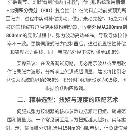
滞后调节，类似“看到问题再补救”；而伺服系统采用
前馈
+比例积分微分（PID）
复合控制：在物料启动前就预判所
需张力，过程中实时补偿扰动，做到“未动先控”。巧之力科
技的某线缆客户原使用磁粉制动器，收卷
外径从200mm到
800mm
的变化过程中，张力波动高达
±8%
，导致导体拉伸
率不一致。更换伺服式张力控制器后，通过设置惯性补偿
和锥度张力曲线，同一卷成品外径下波动降至
±0.8%
。
实操建议：在设备调试初期，务必用示波器或专用软
件记录张力波形，分析响应欠调或超调量。建议将比例增
益设为系统临界值的
60%
，积分时间初始设定为
0.5秒
，再
根据阶跃响应微调。
二、精准选型：扭矩与速度的匹配艺术
伺服式张力控制器的核心参数包括额定扭矩、转速范
围和惯量比。一个常见误区是认为扭矩越大越好。实际案
例显示：某薄膜分切机选用
15Nm
的伺服电机，但负载惯量