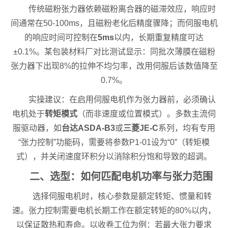
传统磁粉张力器依赖磁粉离合器的磁滞效应，响应时
间通常在50-100ms，且磁粉老化后精度骤降；而伺服电机
的响应时间可控制在
5ms
以内，长期重复精度可达
±0.1%。某包装材料厂对比测试显示：同批次薄膜在磁粉
张力器下出现8%的拉伸不均匀率，改用伺服后该数值降至
0.7%。
实操建议：在启用伺服电机作为张力器前，必须确认
电机处于
转矩模式
（而非速度或位置模式）。多数主流伺
服驱动器，如
台达ASDA-B3
或
三菱JE-C
系列，均有专用
“张力控制”功能码，需要将参数P1-01设为“0”（转矩模
式），并关闭速度环积分以消除积分饱和导致的超调。
二、选型：如何匹配电机功率与张力范围
选择伺服电机时，核心参数是额定转矩、惯量和转
速。张力控制需要电机长期工作在额定转矩的80%以内，
以保证散热和寿命。以收卷工位为例：若最大张力要求