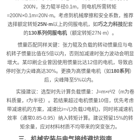
200N，张力辊半径0.1m，则电机所需转矩
=200N×0.1m=20N·m。考虑到机械摩擦和安全系数，推荐
选择额定转矩
25N·m
以上的伺服电机，如
巧之力科技
配套
的
130系列伺服电机
（额定转矩27N·m）。
惯量匹配同样关键：张力辊及负载的转动惯量应与电
机转子惯量比值在5倍以内，否则加减速时张力波动会明显
增大。某印刷企业曾因使用惯量比达12倍的电机，导致启
停时张力尖峰高达30%。更换为高惯量电机（如
180系列
）
后，尖峰降至5%以内。
实操建议：选型时先计算负载惯量：J=m×r²/2（m为卷
料质量，r为半径）。若结果超过电机惯量10倍，优先考虑
带减速机的方案，减速比i=√(J负载/J电机)，同时将减速机
效率（通常0.85-0.95）纳入转矩计算。建议预留15%的转
矩余量，应对材料材质不均带来的突变张力。
三、机械安装与电气接线避坑指南