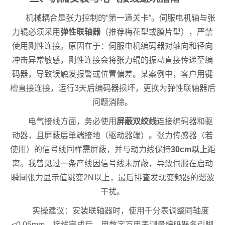
机械耦合是张力控制的“第一道关卡”。伺服电机轴与张
力辊必须采用
弹性联轴器
（推荐梅花型或膜片型），严禁
使用刚性连接。原因在于：伺服电机编码器对轴向和径向
冲击异常敏感，刚性连接会将张力辊的振动直接传递至编
码器，导致误触发报警或位置偏差。某案例中，客户用键
槽直接连接，运行3天后编码器损坏，更换为弹性联轴器后
问题消除。
电气接线方面，务必使用
屏蔽双绞线
连接编码器和驱
动器，且屏蔽层单端接地（驱动器端）。张力传感器（若
使用）的信号线同样需屏蔽，并与动力线保持
30cm以上
距
离。我曾见过一条产线因信号线未屏蔽，导致伺服在启动
瞬间张力显示值跳变2N以上，最后排查发现变频器的谐波
干扰。
实操建议：安装联轴器时，使用千分表调整同轴度
≤0.05mm。接线完成后，用数字万用表测量编码器各引脚