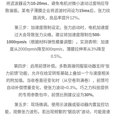
将滤波器设为
10-20ms
，避免电机对微小波动过度响应导
致谐振。某电子薄膜企业将滤波时间设为
15ms
后，张力纹
路消失，良品率提升12%。
第三步：加速度限制设定。张力启动时，电机加速度
过大会导致张力尖峰。建议将加速度限制在
500-
1000rpm/s
（根据材料弹性模量调整）。实测表明：加速
度从2000rpm/s降至800rpm/s，薄膜拉伸率从3%降至
0.5%。
第四步：启用前馈补偿。多数高端伺服驱动器支持“张
力前馈”功能，允许在给定转矩基础上叠加一个与速度相关
的附加值。当收卷直径变化时（从空卷到满卷），前馈可
自动补偿惯量变化，使张力波动<0.3%。巧之力科技提供
的专用参数包中，前馈比例建议设为
30%
。
第五步：现场微调。使用示波器或驱动器内置监控功
能，观察张力波形。若出现频繁的“锯齿状”波动，可能是速