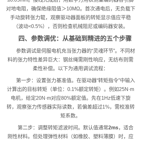
对地电阻，确保绝缘阻值＞10MΩ。首次通电后，无负载下
手动旋转张力辊，观察驱动器面板的转矩显示值应平稳
（波动<0.5%），否则检查机械阻尼或编码器安装。
四、参数调优：从基础到精进的五个步骤
参数调试是伺服电机充当张力器的“灵魂环节”。不同材
料的张力特性差异巨大：钢丝绳需刚性响应，无纺布则需
柔性补偿。以下为通用调试流程：
第一步：设置张力基准值。在驱动器“转矩指令”中输入
计算出的目标转矩（单位：0.1%额定转矩）。例如25N·m
电机，给定20N·m对应80%额定值。先在1Hz低速下旋
转，观察张力传感器实际读数，若偏差超过1%，需校准转
矩系数。
第二步：调整转矩滤波时间。默认值通常
2ms
，适合
刚性材料。但处理弹性材料（如橡胶、塑料薄膜）时，应