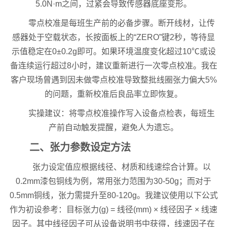
5.0N·m之间，过紧会导致传感器底座变形。
零点校准是每班生产前的必备步骤。断开线材，让传
感器处于空载状态，长按面板上的“ZERO”键2秒，等待显
示值稳定在0±0.2g即可。如果环境温度变化超过10℃或设
备连续运行超过8小时，建议重新进行一次零点校准。我在
客户现场曾遇到因未做零点校准导致整批线圈张力偏大5%
的问题，重新校准后良品率立即恢复。
实操建议：将零点校准操作写入设备点检表，每班生
产前自动触发提醒，避免人为遗忘。
二、张力参数设定方法
张力设定值应根据线径、材质和线速综合计算。以
0.2mm漆包铜线为例，常用张力范围为30-50g；而对于
0.5mm铜线，张力需提升至80-120g。我建议使用以下公式
作为初设参考：目标张力(g) = 线径(mm) × 线径因子 × 线速
因子。其中线径因子可从设备说明书中获得，线速因子在