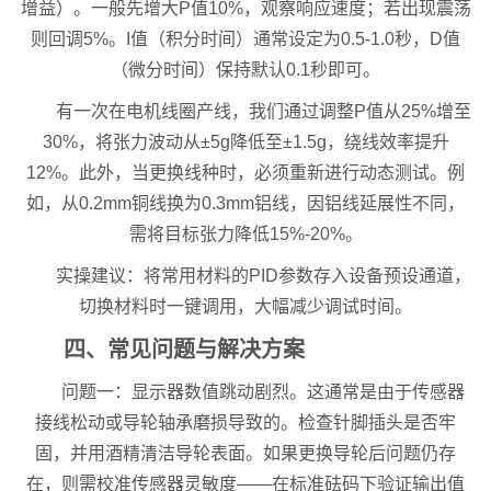
增益）。一般先增大P值10%，观察响应速度；若出现震荡
则回调5%。I值（积分时间）通常设定为0.5-1.0秒，D值
（微分时间）保持默认0.1秒即可。
有一次在电机线圈产线，我们通过调整P值从25%增至
30%，将张力波动从±5g降低至±1.5g，绕线效率提升
12%。此外，当更换线种时，必须重新进行动态测试。例
如，从0.2mm铜线换为0.3mm铝线，因铝线延展性不同，
需将目标张力降低15%-20%。
实操建议：将常用材料的PID参数存入设备预设通道，
切换材料时一键调用，大幅减少调试时间。
四、常见问题与解决方案
问题一：显示器数值跳动剧烈。这通常是由于传感器
接线松动或导轮轴承磨损导致的。检查针脚插头是否牢
固，并用酒精清洁导轮表面。如果更换导轮后问题仍存
在，则需校准传感器灵敏度——在标准砝码下验证输出值