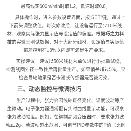
最高线速600m/min时取1.2，低速时取0.8。
具体操作时，进入参数设置界面，按“SET”键，通过上
下箭头调整数值。每次修改后，让设备运行至少10米线
材，观察实际张力显示值与设定值的偏差。根据
巧之力科
技
的实验室测试数据，对于大部分线材，设定值与实际值
偏差控制在±3%以内即可满足生产要求。
实操建议：建议以50米线材为单位进行小批量试绕，
检测线圈外径一致性后再批量生产。如果偏差超过5%，应
检查导轮轴承是否卡滞或传感器是否被污染。
三、动态监控与微调技巧
生产过程中，张力会因线轴直径变化、温度波动等产
生微动。电子张力器通常配有实时曲线显示功能，可观察
张力波动幅度。例如，在绕制高频变压器时，要求张力波
动≤±2g。若波动超出范围，可调节PID参数中的P值（比例