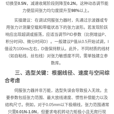
切换至
0.5N
，减速收尾阶段则降至
0.2N
。这种动态调节能
力使层间张力均匀度提升至
98%
以上。
实操建议：在调试伺服张力器时，先通过示波器或专
用张力计测量空载和带载状态下的张力波形。若发现阶跃
响应出现超调或振荡，应适当调节PID参数（比例增益P、
积分时间I、微分时间D）。一般建议P值从0.5开始试调，I
值设为100ms左右，D值保持默认。此外，不同材质的线材
（如自粘线、丝包线）对张力敏感度不同，需单独建立参
数库。
三、选型关键：根据线径、速度与空间综
合考虑
伺服张力器并非万能，选型失误会导致投入无效。主
要参数包括张力范围、最大放线速度、惯性补偿能力以及
结构尺寸。例如，对于0.05mm以下极细线，张力范围通常
只需
0.01N-1.0N
，但要求电机转动力矩极小且无爬行现