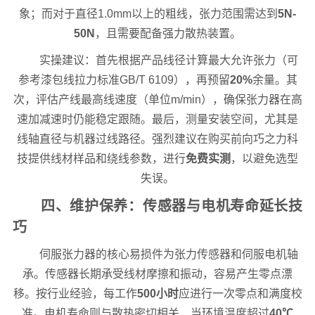
象；而对于直径1.0mm以上的粗线，张力范围需达到
5N-
50N
，且需要配备强力散热装置。
实操建议：首先根据产品线径计算最大允许张力（可
参考漆包线拉力标准GB/T 6109），再预留
20%
余量。其
次，评估产线最高线速度（单位m/min），确保张力器在高
速加减速时仍能稳定跟随。最后，测量安装空间，尤其是
线轴直径与机器过线路径。强烈建议在购买前向巧之力科
技提供线材样品和绕线参数，进行
免费实测
，以避免选型
失误。
四、维护保养：传感器与电机寿命延长技
巧
伺服张力器的核心易损件为张力传感器和伺服电机轴
承。传感器长期承受线材摩擦和振动，容易产生零点漂
移。按行业经验，每工作
500小时
应进行一次零点和满度校
准。电机寿命则与散热密切相关，当环境温度超过
40℃