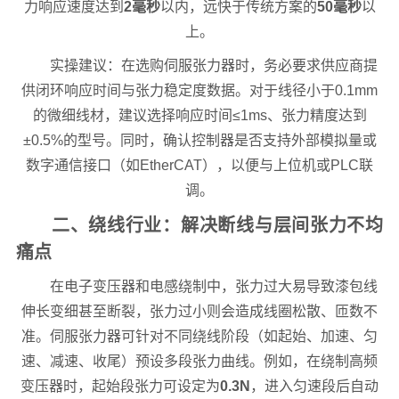
力响应速度达到
2毫秒
以内，远快于传统方案的
50毫秒
以
上。
实操建议：在选购伺服张力器时，务必要求供应商提
供闭环响应时间与张力稳定度数据。对于线径小于0.1mm
的微细线材，建议选择响应时间≤1ms、张力精度达到
±0.5%的型号。同时，确认控制器是否支持外部模拟量或
数字通信接口（如EtherCAT），以便与上位机或PLC联
调。
二、绕线行业：解决断线与层间张力不均
痛点
在电子变压器和电感绕制中，张力过大易导致漆包线
伸长变细甚至断裂，张力过小则会造成线圈松散、匝数不
准。伺服张力器可针对不同绕线阶段（如起始、加速、匀
速、减速、收尾）预设多段张力曲线。例如，在绕制高频
变压器时，起始段张力可设定为
0.3N
，进入匀速段后自动