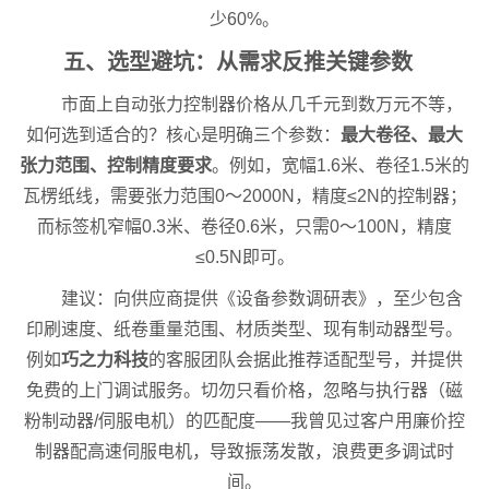
少60%。
五、选型避坑：从需求反推关键参数
市面上自动张力控制器价格从几千元到数万元不等，
如何选到适合的？核心是明确三个参数：
最大卷径、最大
张力范围、控制精度要求
。例如，宽幅1.6米、卷径1.5米的
瓦楞纸线，需要张力范围0～2000N，精度≤2N的控制器；
而标签机窄幅0.3米、卷径0.6米，只需0～100N，精度
≤0.5N即可。
建议：向供应商提供《设备参数调研表》，至少包含
印刷速度、纸卷重量范围、材质类型、现有制动器型号。
例如
巧之力科技
的客服团队会据此推荐适配型号，并提供
免费的上门调试服务。切勿只看价格，忽略与执行器（磁
粉制动器/伺服电机）的匹配度——我曾见过客户用廉价控
制器配高速伺服电机，导致振荡发散，浪费更多调试时
间。