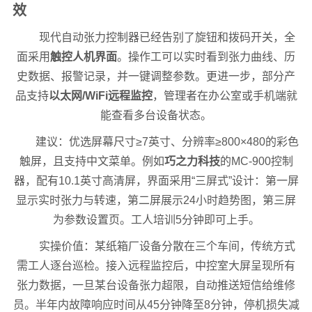
效
现代自动张力控制器已经告别了旋钮和拨码开关，全
面采用
触控人机界面
。操作工可以实时看到张力曲线、历
史数据、报警记录，并一键调整参数。更进一步，部分产
品支持
以太网/WiFi远程监控
，管理者在办公室或手机端就
能查看多台设备状态。
建议：优选屏幕尺寸≥7英寸、分辨率≥800×480的彩色
触屏，且支持中文菜单。例如
巧之力科技
的MC-900控制
器，配有10.1英寸高清屏，界面采用“三屏式”设计：第一屏
显示实时张力与转速，第二屏展示24小时趋势图，第三屏
为参数设置页。工人培训5分钟即可上手。
实操价值：某纸箱厂设备分散在三个车间，传统方式
需工人逐台巡检。接入远程监控后，中控室大屏呈现所有
张力数据，一旦某台设备张力超限，自动推送短信给维修
员。半年内故障响应时间从45分钟降至8分钟，停机损失减