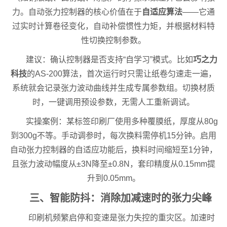
力。自动张力控制器的核心价值在于
自适应算法
——它通
过实时计算卷径变化，自动补偿惯性力矩，并根据材料特
性切换控制参数。
建议：确认控制器是否支持“自学习”模式。比如
巧之力
科技
的AS-200算法，首次运行时只需让纸卷匀速走一遍，
系统就会记录张力波动曲线并生成专属参数组。切换材质
时，一键调用预设参数，无需人工重新调试。
实操案例：某标签印刷厂使用多种覆膜纸，厚度从80g
到300g不等。手动调参时，每次换料需停机15分钟。启用
自动张力控制器的自适应功能后，换料时间缩短至1分钟，
且张力波动幅度从±3N降至±0.8N，套印精度从0.15mm提
升到0.05mm。
三、智能防抖：消除加减速时的张力尖峰
印刷机频繁启停和变速是张力失控的重灾区。加速时