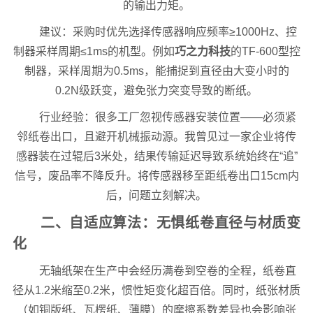
的输出力矩。
建议：采购时优先选择传感器响应频率≥1000Hz、控
制器采样周期≤1ms的机型。例如
巧之力科技
的TF-600型控
制器，采样周期为0.5ms，能捕捉到直径由大变小时的
0.2N级跃变，避免张力突变导致的断纸。
行业经验：很多工厂忽视传感器安装位置——必须紧
邻纸卷出口，且避开机械振动源。我曾见过一家企业将传
感器装在过辊后3米处，结果传输延迟导致系统始终在“追”
信号，废品率不降反升。将传感器移至距纸卷出口15cm内
后，问题立刻解决。
二、自适应算法：无惧纸卷直径与材质变
化
无轴纸架在生产中会经历满卷到空卷的全程，纸卷直
径从1.2米缩至0.2米，惯性矩变化超百倍。同时，纸张材质
（如铜版纸、瓦楞纸、薄膜）的摩擦系数差异也会影响张