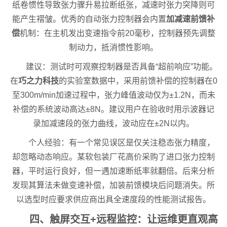
纸卷惯性导致张力骤升易拉断纸张，减速时张力突降则可
能产生褶皱。优秀的自动张力控制器会内置
加减速前馈补
偿
机制：在主机发出变速指令前20毫秒，控制器预先调整
制动力，抵消惯性影响。
建议：测试时可观察控制器是否具备“超前响应”功能。
在
巧之力科技
的实验室数据中，采用前馈补偿的控制器在0
至300m/min加速过程中，张力峰值波动仅为±1.2N，而未
补偿的系统波动高达±8N。建议用户在验收时用示波器记
录加减速段的张力曲线，波动应在±2N以内。
个人经验：有一个常见误区是仅关注稳态张力精度，
却忽略动态响应。某软包装厂花高价采购了进口张力控制
器，平时运行良好，但一遇加速断纸率就翻倍。后来分析
发现其算法未做变速补偿，加装前馈模块后问题消失。所
以选型时应要求供应商出具全速度段的性能测试报告。
四、触屏交互+远程监控：让运维更直观高