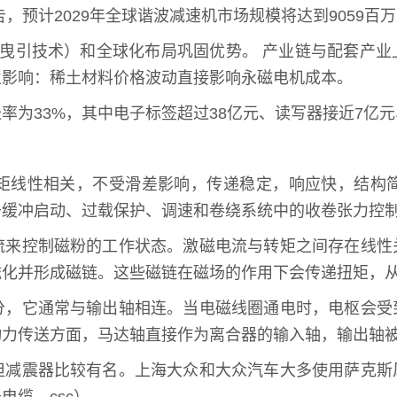
报告，预计2029年全球谐波减速机市场规模将达到9059百
曳引技术）和全球化布局巩固优势。 产业链与配套产业
业影响：稀土材料价格波动直接影响永磁电机成本。
增长率为33%，其中电子标签超过38亿元、读写器接近7亿
矩线性相关，不受滑差影响，传递稳定，响应快，结构
于缓冲启动、过载保护、调速和卷绕系统中的收卷张力控
流来控制磁粉的工作状态。激磁电流与转矩之间存在线性
磁化并形成磁链。这些磁链在磁场的作用下会传递扭矩，
分，它通常与输出轴相连。当电磁线圈通电时，电枢会受
动力传送方面，马达轴直接作为离合器的输入轴，输出轴
但减震器比较有名。上海大众和大众汽车大多使用萨克斯