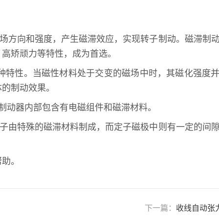
磁场方向和强度，产生磁滞效应，实现转子制动。磁滞制
、高矫顽力等特性，成为首选。
一种特性。当磁性材料处于交变的磁场中时，其磁化强度
体的制动效果。
制动器内部包含有电磁组件和磁滞材料。
转子由特殊的磁滞材料制成，而定子磁极中则有一定的间
帮助。
下一篇：
收线自动张