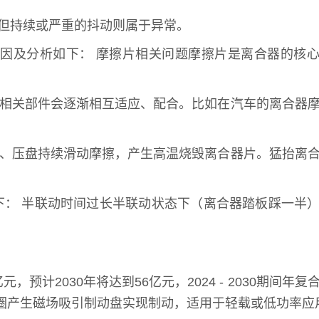
但持续或严重的抖动则属于异常。
因及分析如下： 摩擦片相关问题摩擦片是离合器的核
与相关部件会逐渐相互适应、配合。比如在汽车的离合器
轮、压盘持续滑动摩擦，产生高温烧毁离合器片。猛抬离
下： 半联动时间过长半联动状态下（离合器踏板踩一半
计2030年将达到56亿元，2024 - 2030期间年复
线圈产生磁场吸引制动盘实现制动，适用于轻载或低功率应