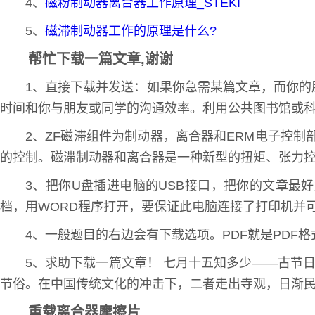
4、
磁粉制动器离合器工作原理_STEKI
5、
磁滞制动器工作的原理是什么?
帮忙下载一篇文章,谢谢
1、直接下载并发送：如果你急需某篇文章，而你
时间和你与朋友或同学的沟通效率。利用公共图书馆或
2、ZF磁滞组件为制动器，离合器和ERM电子控制部
的控制。磁滞制动器和离合器是一种新型的扭矩、张力
3、把你U盘插进电脑的USB接口，把你的文章最
档，用WORD程序打开，要保证此电脑连接了打印机并
4、一般题目的右边会有下载选项。PDF就是PD
5、求助下载一篇文章！ 七月十五知多少——古节日
节俗。在中国传统文化的冲击下，二者走出寺观，日渐
重载离合器摩擦片