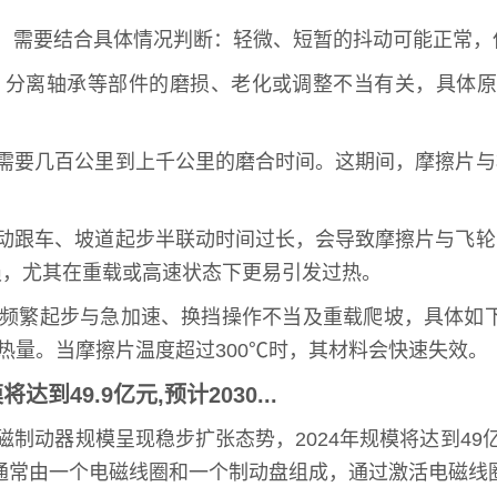
，需要结合具体情况判断：轻微、短暂的抖动可能正常，
、分离轴承等部件的磨损、老化或调整不当有关，具体原
。
概需要几百公里到上千公里的磨合时间。这期间，摩擦片
联动跟车、坡道起步半联动时间过长，会导致摩擦片与飞
损，尤其在重载或高速状态下更易引发过热。
、频繁起步与急加速、换挡操作不当及重载爬坡，具体如
热量。当摩擦片温度超过300℃时，其材料会快速失效。
49.9亿元,预计2030...
器规模呈现稳步扩张态势，2024年规模将达到49亿元，预
：通常由一个电磁线圈和一个制动盘组成，通过激活电磁