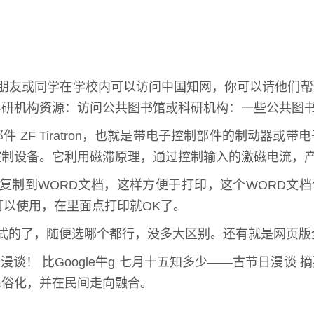
的朋友或同学在学校内可以访问中国知网，你可以请他们
科研机构资源：访问公共图书馆或科研机构：一些公共图
件 ZF Tiratron，也就是带电子控制部件的制动
控制设备。它利用磁滞原理，通过控制输入的激磁电流，
好复制到WORD文档，这样方便于打印，这个WORD文
可以使用，在里面点打印就OK了。
F格式的了，随便选哪个都行，没多大区别。还有就是网页
漫谈！ 比Google牛g 七月十五知多少——古节日漫
民俗化，并在民间走向融合。