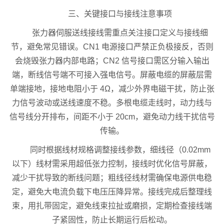
三、关键接口与接线注意事项
张力器伺服送线接线需重点关注接口定义与接线细
节，避免常见错误。CN1 电源接口严禁正负极接反，否则
会烧毁张力器内部电路；CN2 信号接口需区分输入输出
端，断线信号端不可接入强电信号。屏蔽电缆的屏蔽层需
单端接地，接地电阻小于 4Ω，减少外界电磁干扰，防止张
力信号波动或送线速度不稳。多根电缆走线时，动力线与
信号线分开排布，间距不小于 20cm，避免动力线干扰信号
传输。
同时根据线材规格调整接线参数，细线径（0.02mm
以下）线材需采用超低张力控制，接线时优化信号屏蔽，
减少干扰导致的断线问题；粗线径线材需确保电源供电稳
定，避免大电流负载下电压压降异常。接线完成后整理线
束，用扎带固定，避免线束拉扯或磨损，定期检查接线端
子紧固性，防止长期运行后松动。