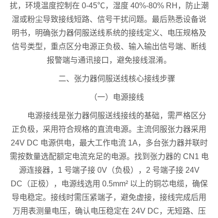
扰，环境温度控制在 0-45℃，湿度 40%-80% RH，防止潮
湿或粉尘导致接线短路、信号干扰问题。最后熟悉设备说
明书，明确张力器伺服送线系统的接线定义、电压规格及
信号类型，重点区分电源正负极、输入输出信号端、断线
报警端与通讯接口，避免接线混淆。
二、张力器伺服送线核心接线步骤
（一）电源接线
电源接线是张力器伺服送线接线的基础，需严格区分
正负极，采用符合规格的直流电源。主流伺服张力器采用
24V DC 电源供电，最大工作电流 1A，多台张力器并联时
需按数量选配额定电流充足的电源。找到张力器的 CN1 电
源连接器，1 号端子接 0V（负极），2 号端子接 24V
DC（正极），电源线选用 0.5mm² 以上的铜芯电缆，确保
导电稳定。接线时需压紧端子，避免虚接，接线完成后用
万用表测量电压，确认电压稳定在 24V DC，无短路、压