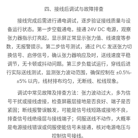
四、接线后调试与故障排查
接线完成后需进行通电调试，逐步验证接线质量与设
备运行状态。第一步空载通电，接通 24V DC 电源，观察
张力器指示灯亮起，显示屏正常显示张力值、线速度等参
数，无报警提示。第二步信号测试，通过 PLC 发送张力切
换信号、启停信号，确认张力器响应及时，送线速度平稳
调节，无卡顿或抖动问题。第三步负载试运行，穿线后进
行实际送线测试，监测张力波动范围，确保控制在 ±0.5%-
±5% 以内，线材排布均匀，无断线、松线现象。
调试中常见故障及排查方法：张力波动过大，多为信
号干扰或接线虚接，检查屏蔽层接地是否良好、端子是否
紧固；断线报警误触发，可能是信号线短路或接地不良，
排查信号线绝缘层与接线端子；伺服送线不动作，大概率
是电源接线错误或伺服使能信号未接通，核对电源电压与
控制信号接线。