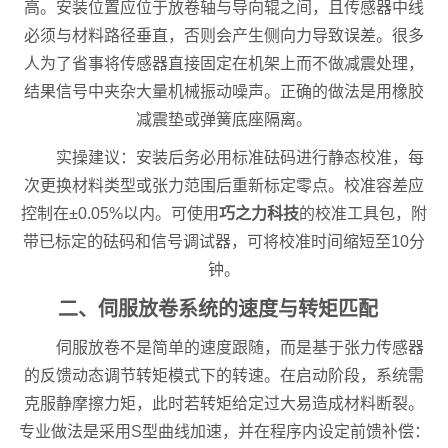
高。安装位置应位于放卷轴与导向辊之间，且传感器中线
必须与材料路径垂直，否则会产生侧向力导致误差。很多
人为了省事将传感器直接固定在机架上而不做减震处理，
结果信号中夹杂大量机械振动噪声。正确的做法是用橡胶
减震垫或弹簧底座隔离。
实操建议：安装后务必用标准砝码进行静态校准，每
次更换材料类型或张力范围后重新标定零点。校准容差应
控制在±0.05%以内。可使用
巧之力科技
的校准工具包，附
带已标定的砝码和信号调试器，可将校准时间缩短至10分
钟。
二、伺服放卷系统的速度与转矩匹配
伺服放卷不是简单的速度跟随，而是基于张力传感器
的反馈动态调节转矩模式下的转速。在启动阶段，系统需
克服静摩擦力矩，此时若转矩给定过大易造成材料断裂。
专业做法是采用S型曲线加速，并在程序内设定前馈补偿：