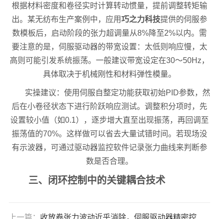
根据材料密度和卷径实时计算转动惯量，提前调整转矩输
出。某无纺布生产案例中，应用
巧之力科技
提供的伺服参
数模板后，启动阶段的张力超调量从8%降至2%以内。需
要注意的是，伺服驱动器的带宽设置：太低则响应慢，太
高则可能引发系统振荡。一般建议带宽设定在30～50Hz，
具体取决于机械刚性和材料弹性模量。
实操建议：使用伺服自整定功能获取初始PID参数，然
后在小卷径状态下进行阶跃响应测试。调整积分项时，先
设置较小值（如0.1），逐步增大直至出现振荡，再回调至
振荡值的70%。这样做可以省去大量试错时间。若现场没
有示波器，可通过驱动器监控软件记录张力曲线来判断参
数是否合理。
三、闭环控制中的关键耦合技术
上一篇：
收放卷张力波动近乎消除，伺服驱动器精密控制揭秘