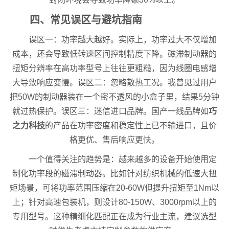
四、常见误区与避坑指南
误区一：功率越大越好。实际上，功率过大不仅增加
成本，还会导致低转速区间控制精度下降。磁滞制动器的
扭矩分辨率在高功率型号上往往更粗糙，因为线圈电感增
大导致响应变慢。误区二：忽略散热工况。我曾见过用户
把50W的制动器装在一个密不透风的小盒子里，结果5分钟
就过热保护。误区三：迷信进口品牌。国产一线品牌如
巧
之力科技
的产品在功率密度和稳定性上已不输进口，且价
格更优、售后响应更快。
一个值得关注的趋势是：越来越多的设备开始使用定
制化功率段的磁滞制动器。比如针对纺织机械的低速大扭
矩场景，可将功率范围压缩在20-60W但提升扭矩至1Nm以
上；针对高速包装机，则设计80-150W、3000rpm以上的
专用型号。这种精细化匹配正在成为行业主流，建议选型