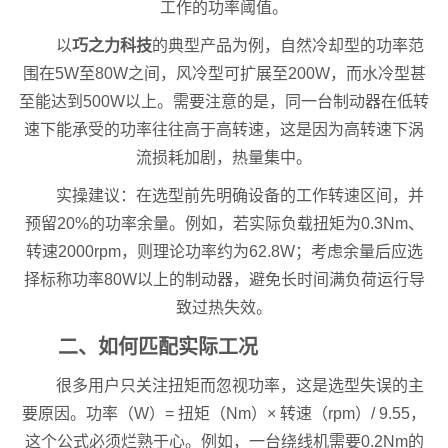
工作的功率阈值。
以
巧之力科技
的典型产品为例，自然冷却型的功率范
围在5W至80W之间，风冷型可扩展至200W，而水冷型甚
至能达到500W以上。需要注意的是，同一台制动器在低转
速下能承受的功率往往高于高转速，这是因为高转速下涡
流损耗加剧，热量集中。
实操建议：在选型前先明确设备的工作转速区间，并
预留20%的功率余量。例如，若实际负载扭矩为0.3Nm、
转速2000rpm，则理论功率约为62.8W；考虑余量后应选
择标称功率80W以上的制动器，避免长时间满负荷运行导
致过热失效。
二、如何匹配实际工况
很多用户只关注扭矩而忽视功率，这是选型失误的主
要原因。功率（W）= 扭矩（Nm）× 转速（rpm）/ 9.55，
这个公式必须烂熟于心。例如，一台绕线机需要0.2Nm的