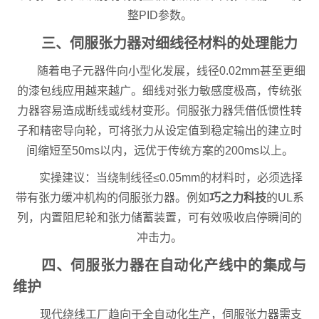
整PID参数。
三、伺服张力器对细线径材料的处理能力
随着电子元器件向小型化发展，线径0.02mm甚至更细
的漆包线应用越来越广。细线对张力敏感度极高，传统张
力器容易造成断线或线材变形。伺服张力器凭借低惯性转
子和精密导向轮，可将张力从设定值到稳定输出的建立时
间缩短至50ms以内，远优于传统方案的200ms以上。
实操建议：当绕制线径≤0.05mm的材料时，必须选择
带有张力缓冲机构的伺服张力器。例如
巧之力科技
的UL系
列，内置阻尼轮和张力储蓄装置，可有效吸收启停瞬间的
冲击力。
四、伺服张力器在自动化产线中的集成与
维护
现代绕线工厂趋向于全自动化生产，伺服张力器需支