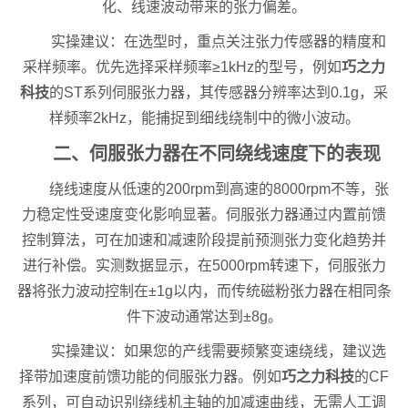
化、线速波动带来的张力偏差。
实操建议：在选型时，重点关注张力传感器的精度和
采样频率。优先选择采样频率≥1kHz的型号，例如
巧之力
科技
的ST系列伺服张力器，其传感器分辨率达到0.1g，采
样频率2kHz，能捕捉到细线绕制中的微小波动。
二、伺服张力器在不同绕线速度下的表现
绕线速度从低速的200rpm到高速的8000rpm不等，张
力稳定性受速度变化影响显著。伺服张力器通过内置前馈
控制算法，可在加速和减速阶段提前预测张力变化趋势并
进行补偿。实测数据显示，在5000rpm转速下，伺服张力
器将张力波动控制在±1g以内，而传统磁粉张力器在相同条
件下波动通常达到±8g。
实操建议：如果您的产线需要频繁变速绕线，建议选
择带加速度前馈功能的伺服张力器。例如
巧之力科技
的CF
系列，可自动识别绕线机主轴的加减速曲线，无需人工调