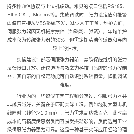
持多种通信协议与上位机联动。常见的接口包括RS485、
EtherCAT、Modbus等。集成调试时，张力设定值和报警
阈值可直接从MES系统下发，减少人工干预。维护方面，
伺服张力器因无机械摩擦件（如磁粉、弹簧），年均维护
成本仅为传统张力器的30%，但需定期清洁传感器和导向
轮上的油污。
实操建议：部署伺服张力器前，需确保绕线机的张力
反馈接口开放。建议选择与
巧之力科技
同品牌的张力控制
器，其自带的自整定功能可自动识别系统惯量，降低调试
难度。
行业内的一些资深工艺工程师分享过，伺服张力器并
非越贵越好，关键在于匹配实际工况。例如绕制大型电机
线圈时（线径＞1.0mm），张力需求高达数百克，此时高
成本的高精度传感器反而容易受振动影响，反而选用工业
级伺服张力器更为可靠。这是一种基于实际应用经验的理