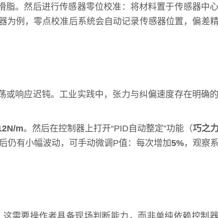
滑脂。然后进行传感器零位校准：将材料置于传感器中
器为例，零点校准后系统会自动记录传感器位置，偏差
荡或响应迟钝。工业实践中，张力与纠偏速度存在明确
12N/m
。然后在控制器上打开“PID自动整定”功能（
巧之
后仍有小幅波动，可手动微调P值：每次增加
5%
，观察
。这需要操作者具备现场判断能力，而非单纯依赖控制