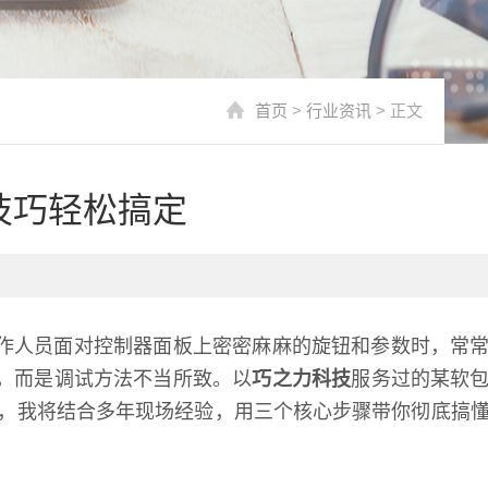
首页
>
行业资讯
> 正文
技巧轻松搞定
作人员面对控制器面板上密密麻麻的旋钮和参数时，常
，而是调试方法不当所致。以
巧之力科技
服务过的某软
，我将结合多年现场经验，用三个核心步骤带你彻底搞