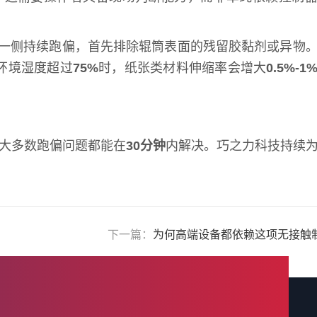
一侧持续跑偏，首先排除辊筒表面的残留胶黏剂或异物
环境湿度超过
75%
时，纸张类材料伸缩率会增大
0.5%-1
绝大多数跑偏问题都能在
30分钟
内解决。巧之力科技持续
下一篇：
为何高端设备都依赖这项无接触