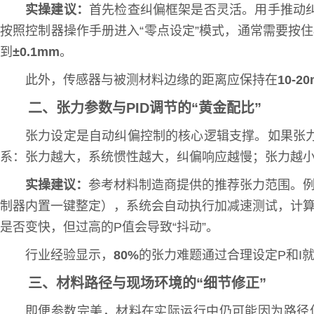
实操建议：
首先检查纠偏框架是否灵活。用手推动
按照控制器操作手册进入“零点设定”模式，通常需要按
到
±0.1mm
。
此外，传感器与被测材料边缘的距离应保持在
10-2
二、张力参数与PID调节的“黄金配比”
张力设定是自动纠偏控制的核心逻辑支撑。如果张
系：张力越大，系统惯性越大，纠偏响应越慢；张力越
实操建议：
参考材料制造商提供的推荐张力范围。
制器内置一键整定），系统会自动执行加减速测试，计
是否变快，但过高的P值会导致“抖动”。
行业经验显示，
80%
的张力难题通过合理设定P和I
三、材料路径与现场环境的“细节修正”
即便参数完美，材料在实际运行中仍可能因为路径