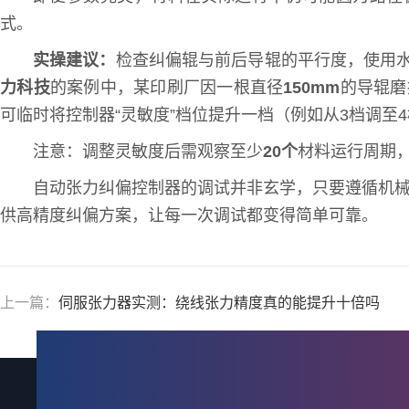
式。
实操建议：
检查纠偏辊与前后导辊的平行度，使用
力科技
的案例中，某印刷厂因一根直径
150mm
的导辊磨
可临时将控制器“灵敏度”档位提升一档（例如从3档调至
注意：调整灵敏度后需观察至少
20个
材料运行周期
自动张力纠偏控制器的调试并非玄学，只要遵循机械
供高精度纠偏方案，让每一次调试都变得简单可靠。
上一篇：
伺服张力器实测：绕线张力精度真的能提升十倍吗