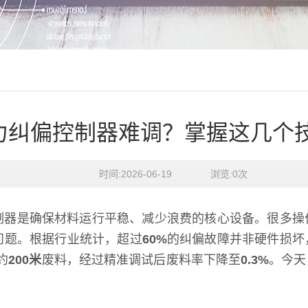
力纠偏控制器难调？掌握这几个
时间:2026-06-19    浏览:
0
次
制器是确保材料运行平稳、减少浪费的核心设备。很多操
问题。根据行业统计，超过
60%
的纠偏故障并非硬件损坏
约
200米
废料，经过精准调试后废料率下降至
0.3%
。今天