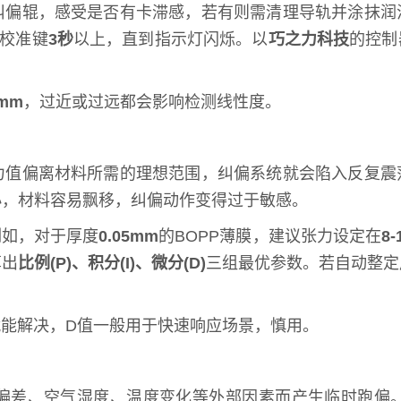
纠偏辊，感受是否有卡滞感，若有则需清理导轨并涂抹润
住校准键
3秒
以上，直到指示灯闪烁。以
巧之力科技
的控制
0mm
，过近或过远都会影响检测线性度。
力值偏离材料所需的理想范围，纠偏系统就会陷入反复震
小，材料容易飘移，纠偏动作变得过于敏感。
例如，对于厚度
0.05mm
的BOPP薄膜，建议张力设定在
8-
算出
比例(P)、积分(I)、微分(D)
三组最优参数。若自动整定
就能解决，D值一般用于快速响应场景，慎用。
偏差、空气湿度、温度变化等外部因素而产生临时跑偏