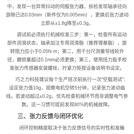
中，发现一台异常抖动的伺服张力器，拆检发现轴承径向
游隙已达0.03mm（新件仅为0.005mm），更换后张力波动
立即从±1.8g降至±0.3g。
调试前必须执行机械校准三步：第一，检查所有运动
部件润滑状态，轴承加注专用润滑脂（推荐锂基脂），旋
转阻力应小于0.05N·m；第二，用千分尺测量导线轮外
径，磨损量超过0.1mm必须更换；第三，使用扭力扳手校
准张力传感器安装螺栓，拧紧力矩按设备说明书设定。
巧之力科技建议每个生产班次前执行一次“空载测试”：
设定张力值10g，观察电机空转5分钟，记录张力波动曲
线。若波动超过±0.2g，优先检查机械环节而非调整电气参
数。这一习惯可提前发现80%的机械故障。
三、张力反馈与闭环优化
闭环控制精度取决于张力反馈信号的实时性和准确