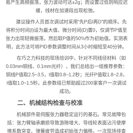
易产生高频振荡，张力波动可达±2g；而设置过低则响应迟
缓，线材在加速段出现松弛。
建议操作人员首次调试时采用“先P后I再D”的顺序。先
将积分时间(I)设为最大值、微分时间(D)置0，仅调节P值至
张力出现轻微振荡，然后取P值的50%作为初始值。实测表
明，此方法可将PID参数调整时间从3小时缩短至40分钟。
在巧之力科技的现场培训中，针对不同线径材料（如
0.03mm铜线、0.1mm光纤），我们总结出一组推荐参数：
铜线P值取2.5~3.5，I值取0.8~1.2秒；光纤P值取1.8~2.8，
I值取1.0~1.5秒。此参数组已帮助超过200家客户一次调试
成功。
二、机械结构检查与校准
机械部件是伺服张力器稳定运行的基石。常见故障包
括：张力臂轴承磨损导致游隙增大、导线轮表面沾污使摩
擦系数突变、弹簧疲劳造成初始张力偏移。一次现场排查