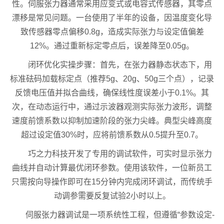
性。伺服张力器通常采用应变式或电容式传感器，其零点
漂移是常见问题。一台使用了半年的设备，因温度变化导
致传感器零点偏移0.8g，造成实际张力与设定值偏差
12%。通过重新标定零点后，误差降至0.05g。
闭环优化实操步骤：首先，在张力器静态状态下，用
标准砝码加载标定点（推荐5g、20g、50g三个点），记录
反馈电压值并拟合曲线，确保线性度误差小于0.1%。其
次，在动态运行中，通过示波器观测实际张力波形，调整
速度前馈系数以抑制加速阶段的张力尖峰。典型尖峰高度
超过设定值30%时，应将前馈系数从0.5提升至0.7。
巧之力科技开发了专用的调试软件，可实时显示张力
曲线并自动计算最优闭环参数。使用该软件，一位新员工
只需按向导操作即可在15分钟内完成闭环调试，而传统手
动调参需要反复试验2小时以上。
伺服张力器调试是一项系统性工程，但遵循“参数设定-