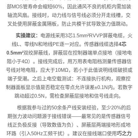
部MOS管寿命会缩短60%，因此通风不良的机柜内需加装
轴流风扇。接线时，动力线与信号线必须分开走线槽，交
叉处使用屏蔽金属隔板，防止共模干扰导致张力值跳动。
实操建议：
电源线采用3芯1.5mm²RVVP屏蔽电缆，火
线L、零线N和地线PE逐一对应。传感器线缆选择
4芯
0.5mm²
双绞屏蔽线，屏蔽层在控制器端单点接地（接地电
阻小于4Ω）。接线完成后，用万用表电阻档测量传感器信
号线对地电阻，应大于10MΩ，若小于此值说明线缆破损或
端子受潮。之后上电空载测试：不连接执行机构，观察控
制器面板显示值是否稳定在零点允许误差±0.1N内。若数字
跳动超过0.5N，需检查屏蔽层接地和信号线走向。
根据我参与过的50余条产线安装经验，至少20%的后
期张力波动问题源于接线错误——最常见的是传感器信号
线正负极反接（导致数值为负）、屏蔽层两端接地形成地
环路（引入50Hz工频干扰）。建议在接线端口使用
巧之力