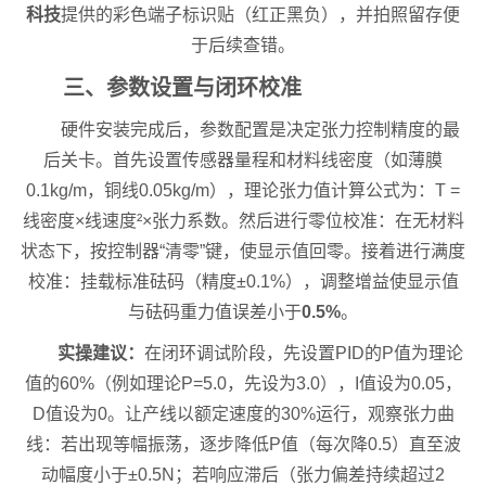
科技
提供的彩色端子标识贴（红正黑负），并拍照留存便
于后续查错。
三、参数设置与闭环校准
硬件安装完成后，参数配置是决定张力控制精度的最
后关卡。首先设置传感器量程和材料线密度（如薄膜
0.1kg/m，铜线0.05kg/m），理论张力值计算公式为：T =
线密度×线速度²×张力系数。然后进行零位校准：在无材料
状态下，按控制器“清零”键，使显示值回零。接着进行满度
校准：挂载标准砝码（精度±0.1%），调整增益使显示值
与砝码重力值误差小于
0.5%
。
实操建议：
在闭环调试阶段，先设置PID的P值为理论
值的60%（例如理论P=5.0，先设为3.0），I值设为0.05，
D值设为0。让产线以额定速度的30%运行，观察张力曲
线：若出现等幅振荡，逐步降低P值（每次降0.5）直至波
动幅度小于±0.5N；若响应滞后（张力偏差持续超过2