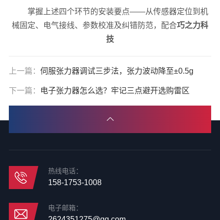
掌握上述四个环节的安装要点——从传感器定位到机
械固定、电气接线、参数校准及纠错防范，配合
巧之力科
技
上一篇：
伺服张力器调试三步法，张力波动降至±0.5g
下一篇：
电子张力器怎么选？牢记三点避开选购雷区
热线电话：
158-1753-1008
电子邮箱：
2624351275@qq.com