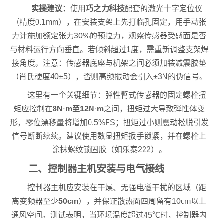
实操建议：
使用
巧之力科技
配套的激光十字定位仪
（精度0.1mm），在安装支架上先打临孔固定，用手动张
力计施加额定张力30%的预拉力，观察传感器受感面是否
与材料运行方向垂直。若倾斜超过1度，需重新调整支架焊
接角度。注意：传感器底座与机架之间必须加装减震胶垫
（肖氏硬度40±5），否则高频振动会引入±3N的伪信号。
这里有一个关键细节：弹性臂式传感器的固定螺栓扭
矩应控制在
8N·m至12N·m
之间，扭矩过大导致弹性体变
形，零位漂移量将增加0.5%FS；扭矩过小则震动松脱引发
信号断断续续。建议使用数显扭矩扳手锁紧，并在螺栓上
涂抹螺纹锁固胶（如乐泰222）。
二、控制器主机安装与电气接线
控制器主机应安装在干燥、无强电磁干扰的区域（距
离变频器至少
50cm
），并保证散热面四周留有10cm以上
通风空间。测试表明，当环境温度超过45℃时，控制器内