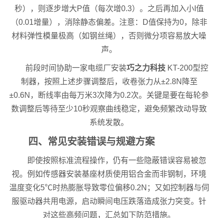
秒），则逐步增大P值（每次增0.3）。之后再加入小I值
（0.01增量），消除静态偏差。注意：D值保持为0，除非
材料弹性模量极高（如钢丝绳），否则微分项容易放大噪
声。
前段时间协助一家电缆厂安装
巧之力科技
KT-200型控
制器，按照上述步骤调整后，收卷张力从±2.8N降至
±0.6N，断线率由每万米3次降为0.2次。关键是要在每轮参
数调整后等待至少10秒观察曲线稳定，避免频繁改动导致
系统发散。
四、常见安装错误与规避方案
即使按照标准流程操作，仍有一些隐蔽错误容易被忽
视。例如传感器安装基座材质使用铝合金而非钢制，环境
温度变化5℃时热膨胀导致零位偏移0.2N；又如控制器与伺
服驱动器共用电源，启动瞬间电压跌落造成张力突变。针
对这些高频问题，汇总如下防范措施。