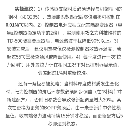
实操建议：
1）传感器支架材质必须选择与机架相同的
钢材（如Q235），热膨胀系数匹配后零位漂移可控制在
0.01N/℃
以内。2）控制器电源应独立配置隔离变压器（容
量≥控制器额定功率的2倍），实测使用
巧之力科技
推荐的
TD-500隔离变压器后，电源谐波干扰降低90%以上。3）
安装完成后，建议用热成像仪检测控制器散热器温度，若
超过55℃需检查通风或降额使用。4）每季度进行一次“拉
力回测”：用外置拉力计在相同工况下对比控制器显示值，
偏差超过1%时重新校准。
还有一条极易被忽略：当材料厚度或材质发生变化
时，张力控制器的滞后环参数必须同步调整（在“材料库”中
新建配方），否则旧参数会导致张新超调量增大30%。某
次在更换为更薄的BOPP薄膜后，由于未更新库中弹性模
量值，收卷端张力波动持续15分钟才稳定，而更新配方后5
秒即达到稳态。