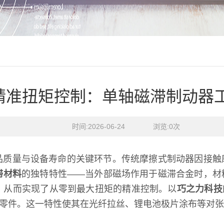
精准扭矩控制：单轴磁滞制动器
时间:2026-06-24    浏览:
0
次
品质量与设备寿命的关键环节。传统摩擦式制动器因接触
滞材料
的独特特性——当外部磁场作用于磁滞合金时，材
，从而实现了从零到最大扭矩的精准控制。以
巧之力科技
需更换零件。这一特性使其在光纤拉丝、锂电池极片涂布等