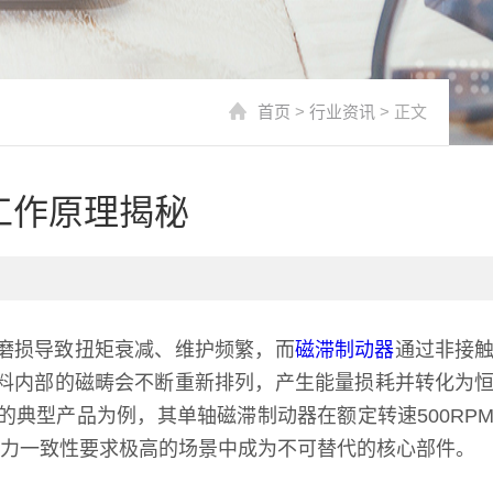
首页
>
行业资讯
> 正文
工作原理揭秘
磨损导致扭矩衰减、维护频繁，而
磁滞制动器
通过非接
料内部的磁畴会不断重新排列，产生能量损耗并转化为
的典型产品为例，其单轴磁滞制动器在额定转速500RP
对张力一致性要求极高的场景中成为不可替代的核心部件。