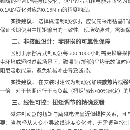
磁畴的排列仍会持续变化，这个过程消耗电能并转化为
0.1A的变化对应约0.15N·m的精度响应。
实操建议：
选择磁滞制动器时，应优先采用钴基非晶
保证长期使用中扭矩输出的一致性。现场安装时，需确保磁
二、非接触设计：零磨损的可靠性保障
区别于摩擦片式制动器每500-1000小时需更
尘环境或短时过载场景下，磁滞制动器的平均无故障时间
阻尼吸收能量，避免机械冲击导致断带。
实操建议：
在安装时建议为制动器加装
散热片
或
强
一倍。对于长期运行于高负载（扭矩输出>80%额定）
三、线性可控：扭矩调节的精确逻辑
磁滞制动器的扭矩与励磁电流呈
近似线性
关系，且
要：当卷径从大变小导致线速度变化时，无需调整控制器