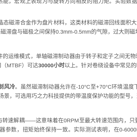
热能，宏观上表现为与旋转方向相反的阻力矩。实验数
态磁滞合金作为盘片材料，这类材料的磁滞回线面积大、热稳
滞盘与磁极之间保持0.3mm-0.5mm的气隙，过大
换磨损件的运维模式，单轴磁滞制动器由于转子和定子之间
（MTBF）可达
30000小时
以上。针对卷绕设备中常见的
制风冷
。虽然磁滞制动器允许在-10°C至+70°C环境
的场景，可选用巧之力科技提供的带温度保护功能的型号，
与转速解耦——这意味着在0RPM至最大转速范围内，
参数，扭矩始终保持一致。实际测试表明，在0-600