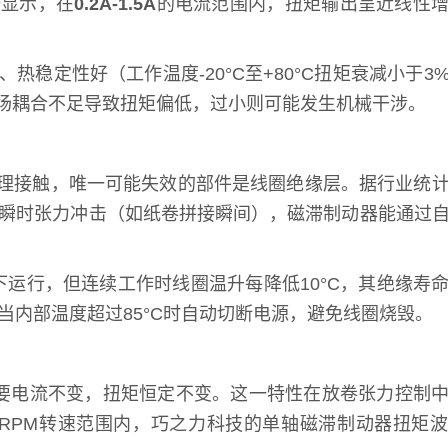
据显示，在
0.2A-1.5A
的电流范围内，扭矩输出呈近线性
定性好（工作温度-20°C至+80°C扭矩衰减小于3
则磁场耦合不足导致扭矩偏低，过小则可能发生机械干涉。
无物理接触，唯一可能失效的部件是线圈绝缘层。据行业统
瞬时张力冲击（如纸卷拼接瞬间），磁滞制动器能通过
温度下运行，但连续工作时线圈温升每降低10°C，其绝缘寿
当内部温度超过85°C时自动切断电源，避免线圈烧毁。
只要电流不变，扭矩恒定不变。这一特性在放卷张力控制
0RPM转速范围内，巧之力科技的单轴磁滞制动器扭矩