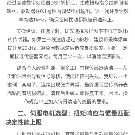
经过高速数字处理器DSP解析后，生成扭矩指令给伺服驱
动器，驱动器在0.1毫秒内调整电机输出。这一闭环反馈频
率高达1kHz，确保任何扰动都能被迅速纠正。
实操建议：在选型时，优先选择采样频率不低于5kHz
的传感器。如果生产线速度超过2米/秒，建议将采样频率
提升至20kHz，避免因数据滞后造成累积偏差。同时，定
期校准传感器零点，每月至少一次，以消除温漂影响。
结合个人经验判断，很多工厂忽视传感器清洁——灰
尘和油污会导致信号漂移，使闭环控制失效。我见过一个
案例：某电子厂连续出现张力异常，最终发现是传感器表
面粘附着线材蜡质，清理后系统立即恢复正常。因此，操
作规范中应加入每日清洁传感器的要求。
二、伺服电机选型：扭矩响应与惯量匹配
决定性能上限
伺服电机是执行机构，其转子惯量与负载惯量的匹配