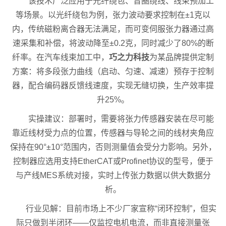
该技术广泛应用于光纤绕包、音圈绕线、线束预加工
等场景。以光纤绕包为例，张力波动要求控制在±1克以
内，传统磁粉离合器无法满足，而可变伺服张力器通过高
速采集和补偿，将波动降至±0.2克，同时减少了80%的断
纤率。在汽车线束加工中，
巧之力科技
为某品牌提供定制
方案：将多段张力曲线（启动、匀速、减速）预存于控制
器，配合编码器反馈线速度，实现无缝切换，生产效率提
升25%。
实操建议：部署时，需要将张力传感器安装在尽可能
靠近线材受力点的位置，传感器与导轮之间的线材夹角应
保持在90°±10°范围内，否则测量值会受分力影响。另外，
控制器应选用支持EtherCAT或Profinet协议的型号，便于
与产线MES系统对接，实时上传张力数据以供大数据分
析。
行业见解：目前市场上不少厂家宣称“闭环控制”，但实
际只做到半闭环——仅监控电机电流，而非直接测量张