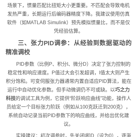
场景下，惯量匹配比扭矩大小更重要。不匹配会导致电机
发热严重，长期运行后编码器精度下降。我建议使用仿真
软件（如MATLAB Simulink）预先模拟惯量比，而不是仅
凭经验估算。
三、张力PID调参：从经验到数据驱动的
精准调校
PID参数（比例P、积分I、微分D）决定了张力控制的
稳定性和响应速度。P值过大会引发超调，I值太大则产生
积分饱和。可变伺服张力器通常内置自适应PID算法，能在
运行中自动优化参数。但手动微调仍不可或缺。以
巧之力
科技
的调试工具为例，它提供“阶跃响应曲线”功能，操作人
员给定一个目标张力阶跃（例如从100克跃迁到200克），
系统自动记录当前PID参数下的响应曲线，并给出优化建
议。
实操建议：初次调参时，先关闭I和D（设为0），逐渐