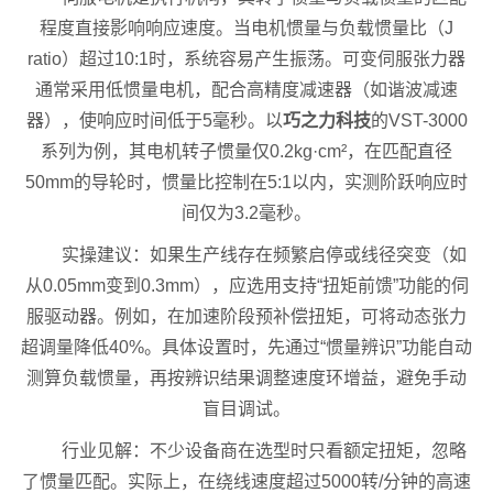
程度直接影响响应速度。当电机惯量与负载惯量比（J
ratio）超过10:1时，系统容易产生振荡。可变伺服张力器
通常采用低惯量电机，配合高精度减速器（如谐波减速
器），使响应时间低于5毫秒。以
巧之力科技
的VST-3000
系列为例，其电机转子惯量仅0.2kg·cm²，在匹配直径
50mm的导轮时，惯量比控制在5:1以内，实测阶跃响应时
间仅为3.2毫秒。
实操建议：如果生产线存在频繁启停或线径突变（如
从0.05mm变到0.3mm），应选用支持“扭矩前馈”功能的伺
服驱动器。例如，在加速阶段预补偿扭矩，可将动态张力
超调量降低40%。具体设置时，先通过“惯量辨识”功能自动
测算负载惯量，再按辨识结果调整速度环增益，避免手动
盲目调试。
行业见解：不少设备商在选型时只看额定扭矩，忽略
了惯量匹配。实际上，在绕线速度超过5000转/分钟的高速