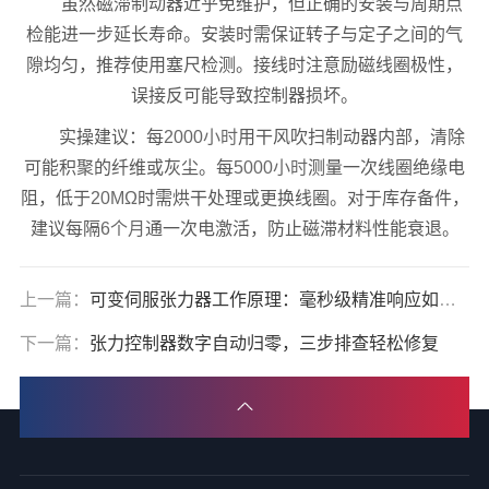
虽然磁滞制动器近乎免维护，但正确的安装与周期点
检能进一步延长寿命。安装时需保证转子与定子之间的气
隙均匀，推荐使用塞尺检测。接线时注意励磁线圈极性，
误接反可能导致控制器损坏。
实操建议：每
2000小时
用干风吹扫制动器内部，清除
可能积聚的纤维或灰尘。每
5000小时
测量一次线圈绝缘电
阻，低于
20MΩ
时需烘干处理或更换线圈。对于库存备件，
建议每隔
6个月
通一次电激活，防止磁滞材料性能衰退。
上一篇：
可变伺服张力器工作原理：毫秒级精准响应如何实现
下一篇：
张力控制器数字自动归零，三步排查轻松修复