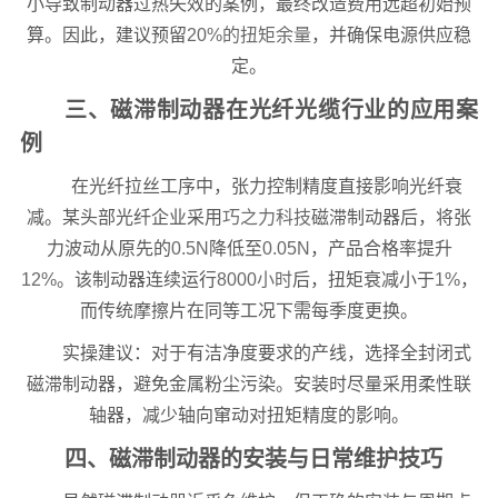
小导致制动器过热失效的案例，最终改造费用远超初始预
算。因此，建议预留
20%的扭矩余量
，并确保电源供应稳
定。
三、磁滞制动器在光纤光缆行业的应用案
例
在光纤拉丝工序中，张力控制精度直接影响光纤衰
减。某头部光纤企业采用
巧之力科技
磁滞制动器后，将张
力波动从原先的
0.5N
降低至
0.05N
，产品合格率提升
12%
。该制动器连续运行
8000小时
后，扭矩衰减小于
1%
，
而传统摩擦片在同等工况下需每季度更换。
实操建议：对于有洁净度要求的产线，选择全封闭式
磁滞制动器，避免金属粉尘污染。安装时尽量采用柔性联
轴器，减少轴向窜动对扭矩精度的影响。
四、磁滞制动器的安装与日常维护技巧