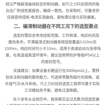
经过严格磁滞曲线标定的制动器，如
巧之力科技
提供的每
台出厂附线性度报告，确保一致性。在采购时，可要求供
应商提供扭矩-电流实测曲线，避免理论值与实际偏差。
二、磁滞制动器在不同工况下的选型要点
选型时需综合考虑扭矩范围、工作转速、响应时间及
散热条件。平潭磁滞式制动器常规扭矩覆盖
0.01Nm至
100Nm
，响应时间可小于
10ms
，适用于高速启动与急停场
景。在高温或高湿环境中，建议选用带防护等级IP54以上
的密封型号。
实操建议：如果设备长期运行在3000rpm以上，需特
别关注制动器的散热能力，可选择带散热翅片的规格，或
外接气冷/水冷系统。
巧之力科技
的选型工程师可基于实际
工况模拟热平衡，避免过温降额。
在十余年从业经历中，我亲眼见证过无数次因选型偏