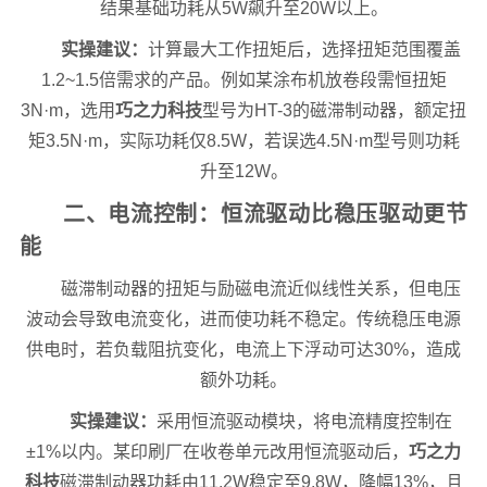
结果基础功耗从5W飙升至20W以上。
实操建议：
计算最大工作扭矩后，选择扭矩范围覆盖
1.2~1.5倍需求的产品。例如某涂布机放卷段需恒扭矩
3N·m，选用
巧之力科技
型号为HT-3的磁滞制动器，额定扭
矩3.5N·m，实际功耗仅8.5W，若误选4.5N·m型号则功耗
升至12W。
二、电流控制：恒流驱动比稳压驱动更节
能
磁滞制动器的扭矩与励磁电流近似线性关系，但电压
波动会导致电流变化，进而使功耗不稳定。传统稳压电源
供电时，若负载阻抗变化，电流上下浮动可达30%，造成
额外功耗。
实操建议：
采用恒流驱动模块，将电流精度控制在
±1%以内。某印刷厂在收卷单元改用恒流驱动后，
巧之力
科技
磁滞制动器功耗由11.2W稳定至9.8W，降幅13%，且