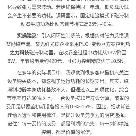
化导致张力需求波动。若始终保持同一电流，低负载段就
会产生不必要的功耗。调研显示，固定电流模式下磁滞制
动器平均功耗比动态调节模式高25%~40%。
实操建议：
引入闭环控制系统，根据实时张力反馈调
整励磁电流。某光纤光缆企业采用PLC+变频器方案控制
巧
之力科技
磁滞制动器，在收卷全过程中功耗从13W降至
8W，年节约电费约420元，且张力控制精度优于±0.5N。
在多年的实际项目中，我观察到很多客户最初只关注
设备购买成本，却忽视了运行功耗的长期支出。其实，磁
滞制动器本身功耗基数不大，但通过以上四项优化，综合
节电率可达30%以上，一台设备按10年寿命计算，节省的
费用足以覆盖初期设备投入的10%~15%。因此，把功耗管
理纳入选型和使用标准，是提升设备竞争力的明智选择。
记住：每一瓦特的浪费，都是利润的流失；每一刻的精准
控制，都是价值的沉淀。