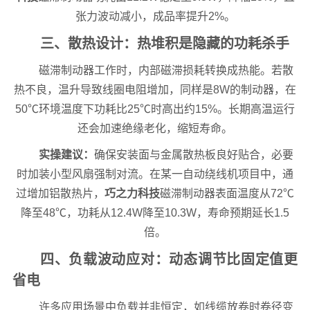
张力波动减小，成品率提升2%。
三、散热设计：热堆积是隐藏的功耗杀手
磁滞制动器工作时，内部磁滞损耗转换成热能。若散
热不良，温升导致线圈电阻增加，同样是8W的制动器，在
50℃环境温度下功耗比25℃时高出约15%。长期高温运行
还会加速绝缘老化，缩短寿命。
实操建议：
确保安装面与金属散热板良好贴合，必要
时加装小型风扇强制对流。在某一自动绕线机项目中，通
过增加铝散热片，
巧之力科技
磁滞制动器表面温度从72℃
降至48℃，功耗从12.4W降至10.3W，寿命预期延长1.5
倍。
四、负载波动应对：动态调节比固定值更
省电
许多应用场景中负载并非恒定，如线缆放卷时卷径变