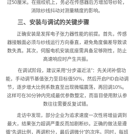
过50厘米。在摇绞机上，务必在传感器后方增加导纱轮，
消除纱线抖动对测量精度的影响。
三、安装与调试的关键步骤
正确安装是发挥电子张力器性能的前提。首先，传感
器接触面必须与纱线运行方向垂直，避免角度偏差导致读
数失真。其次，伺服电机安装底座需具备足够刚性，防止
高速响应时产生共振。
在调试阶段，建议采用“分步逼近法”：先关闭补偿功
能，手动调节基值张力至目标值50%，然后开启PID自动调
节，逐步增大比例系数直至出现微幅震荡，再回调10%。
这样可在30分钟内完成最优参数整定，而盲目使用默认参
数往往需要反复试错。
走访中发现，部分企业为追求速度一次性将增益调到
最大，结果张力超调严重反而加剧断纱。正确的做法是遵
循“先调比例，再调积分，最后调微分”的次序。同时，每班