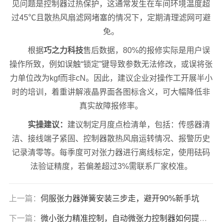
见问题是控制器过热保护，这通常发生在车间环境温度超
过45℃且散热风扇滤网堵塞的情况下，定期清理滤网可避
免。
根据
巧之力科技
售后数据，80%的报修实际是用户误
操作所致，例如误触“锁定”键导致参数无法修改，或误将张
力单位改为kgf而非cN。因此，建议企业对操作工开展半小
时的培训，着重讲解液晶界面各图标含义，可大幅降低非
真实故障报修率。
实操建议：
建议制定月度点检清单，包括：传感器清
洁、接线端子紧固、控制器散热风扇运转情况、报警历史
记录清零等。每季度可对张力器进行离线标定，使用砝码
法验证精度，若偏差超过3%需联系厂家校准。
上一篇：
伺服张力器弹簧安装三步走，避开90%新手坑
下一篇：
微小张力精准控制，自动微张力控制器如何提升生产良率