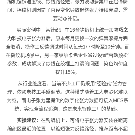
编机编织速度快、纱线路径短，张力波动多集中在起停瞬
间；摇绞机则因筒子直径变化导致退绕张力持续衰减，需
要动态补偿。
实际案例中，某针织厂在16台钩编机上统一加装
巧之
力科技
电子张力器后，原本每月更换一次的弹簧摩擦片完
全取消，操作工反馈调试时间从每天1小时降至10分钟。而
在摇绞机场景中，另一家绞纱染色企业通过设置“启动预松”
参数，成功解决了纱线在绞框上打滑的问题，染色均匀度
提升15%。
从行业维度看，当前不少工厂仍采用“经验式”张力管
理，依赖老技工手感调节。这种模式随着工人老龄化难以
为继，而电子张力器提供的数字化张力数据可接入MES系
统，实现全流程追溯，这是未来智能工厂的基础。
实操建议：
在钩编机上，可将电子张力器安装在距离
编织区最近的位置，以缩短张力反馈路径，推荐距离不超