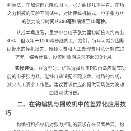
判算法，在加速前已降低阻尼，张力曲线几乎平直。在
巧
之力科技
的实验室测试中，对比传统机械式，电子张力器
的张力响应时间从
300毫秒
缩短至
15毫秒
。
从成本角度看，虽然单台电子张力器初期投入约高出
30%，但以年产1000吨纱线的工厂为例，每年可减少因断
纱带来的停机损失、废纱浪费和人工处理费用总计超过20
万元。综合计算，投资回收期通常不超过8个月。
实操建议：
在选型时，优先选择具备PID自适应调节功
能的电子张力器，能够自动适配不同支数、材质的纱线，
减少人工调参工作量。建议要求供应商提供现场张力波动
曲线测试报告。
二、在钩编机与摇绞机中的差异化应用技
巧
钩编机和摇绞机对张力控制的要求存在显著差异。钩