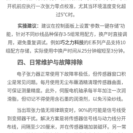
开机前应执行一次张力零点校准，尤其当环境温度变化超
过5℃时。
实操建议：
建议在控制面板上设置“参数一键存储”功
能，针对不同纱线品种保存3-5组常用配方，换产时直接调
用，避免重复调试。例如
巧之力科技
的E系列产品支持10
组配方存储，实际使用中换产时间从25分钟缩短至3分钟。
四、日常维护与故障排除
电子张力器正常使用下故障率极低，但传感器窗口积
尘是常见问题。每月使用无尘布蘸酒精清理传感器曲面，
可保证测量精度。此外，伺服电机轴承每半年加注一次润
滑脂，但切记不得使用含石墨的润滑剂，以免污染纱线。
当出现张力值无规律跳变时，90%的可能是信号线受
到变频器干扰。解决方案是将传感器信号线与动力线分开
布线，间隔至少20厘米，并在传感器端加装磁环。另一常