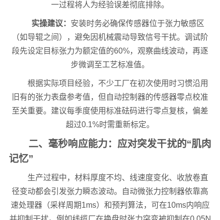
一过程将人为经验误差彻底排除。
实操建议：
安装时务必确保传感器位于张力敏感区
（如导辊之间），避免因机械震动导致信号干扰。调试阶
段先设定目标张力为额定值的60%，观察曲线波动，再逐
步微调至工艺标准值。
根据实际项目经验，不少工厂在初次使用时习惯沿用
旧有的张力表盘参考值，但自动控制器的传感器零点校准
至关重要。建议每季度使用标准砝码进行零点复核，偏差
超过0.1%时需重新标定。
二、毫秒响应能力：应对突发干扰的“肌肉
记忆”
生产过程中，材料厚度不均、线速度变化、收放卷直
径变动都会引发张力瞬态波动。自动微张力控制器依靠高
速处理器（采样周期1ms）和预判算法，可在10ms内响应
并抑制干扰。例如线缆厂在换盘时张力突变被抑制在0.05N