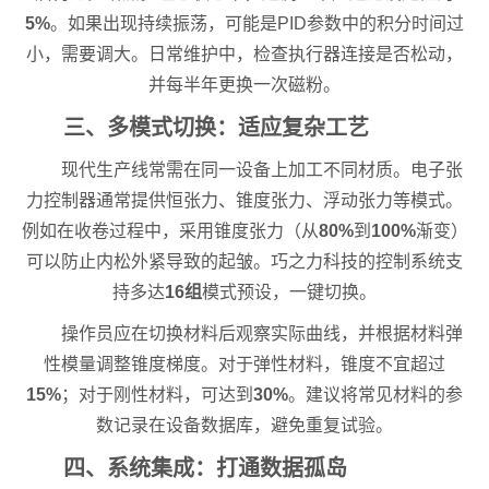
5%
。如果出现持续振荡，可能是PID参数中的积分时间过
小，需要调大。日常维护中，检查执行器连接是否松动，
并每半年更换一次磁粉。
三、多模式切换：适应复杂工艺
现代生产线常需在同一设备上加工不同材质。电子张
力控制器通常提供恒张力、锥度张力、浮动张力等模式。
例如在收卷过程中，采用锥度张力（从
80%
到
100%
渐变）
可以防止内松外紧导致的起皱。巧之力科技的控制系统支
持多达
16组
模式预设，一键切换。
操作员应在切换材料后观察实际曲线，并根据材料弹
性模量调整锥度梯度。对于弹性材料，锥度不宜超过
15%
；对于刚性材料，可达到
30%
。建议将常见材料的参
数记录在设备数据库，避免重复试验。
四、系统集成：打通数据孤岛