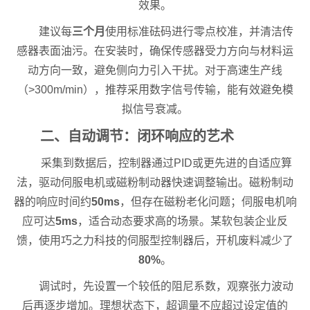
效果。
建议每
三个月
使用标准砝码进行零点校准，并清洁传
感器表面油污。在安装时，确保传感器受力方向与材料运
动方向一致，避免侧向力引入干扰。对于高速生产线
（>300m/min），推荐采用数字信号传输，能有效避免模
拟信号衰减。
二、自动调节：闭环响应的艺术
采集到数据后，控制器通过PID或更先进的自适应算
法，驱动伺服电机或磁粉制动器快速调整输出。磁粉制动
器的响应时间约
50ms
，但存在磁粉老化问题；伺服电机响
应可达
5ms
，适合动态要求高的场景。某软包装企业反
馈，使用巧之力科技的伺服型控制器后，开机废料减少了
80%
。
调试时，先设置一个较低的阻尼系数，观察张力波动
后再逐步增加。理想状态下，超调量不应超过设定值的