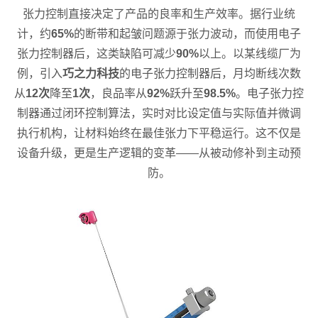
张力控制直接决定了产品的良率和生产效率。据行业统
计，约
65%
的断带和起皱问题源于张力波动，而使用电子
张力控制器后，这类缺陷可减少
90%
以上。以某线缆厂为
例，引入
巧之力科技
的电子张力控制器后，月均断线次数
从
12次
降至
1次
，良品率从
92%
跃升至
98.5%
。电子张力控
制器通过闭环控制算法，实时对比设定值与实际值并微调
执行机构，让材料始终在最佳张力下平稳运行。这不仅是
设备升级，更是生产逻辑的变革——从被动修补到主动预
防。