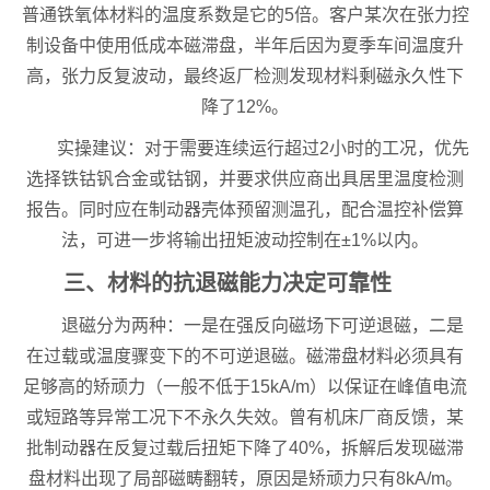
普通铁氧体材料的温度系数是它的5倍。客户某次在张力控
制设备中使用低成本磁滞盘，半年后因为夏季车间温度升
高，张力反复波动，最终返厂检测发现材料剩磁永久性下
降了12%。
实操建议：对于需要连续运行超过2小时的工况，优先
选择铁钴钒合金或钴钢，并要求供应商出具居里温度检测
报告。同时应在制动器壳体预留测温孔，配合温控补偿算
法，可进一步将输出扭矩波动控制在±1%以内。
三、材料的抗退磁能力决定可靠性
退磁分为两种：一是在强反向磁场下可逆退磁，二是
在过载或温度骤变下的不可逆退磁。磁滞盘材料必须具有
足够高的矫顽力（一般不低于15kA/m）以保证在峰值电流
或短路等异常工况下不永久失效。曾有机床厂商反馈，某
批制动器在反复过载后扭矩下降了40%，拆解后发现磁滞
盘材料出现了局部磁畴翻转，原因是矫顽力只有8kA/m。