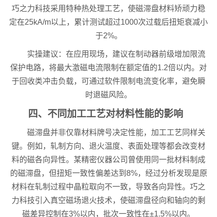
巧之力科技采用特种热处理工艺，使磁滞盘材料矫顽力稳
定在25kA/m以上，累计测试超过1000次过载后扭矩衰减小
于2%。
实操建议：在应用现场，建议在制动器前级增加限流
保护电路，将最大激磁电流限制在额定值的1.2倍以内。对
于回收类冲击负载，可通过软件限制电流变化率，避免瞬
时退磁风险。
四、不同加工工艺对材料性能的影响
磁滞盘并非仅靠材料牌号决定性能，加工工艺同样关
键。例如，轧制方向、退火温度、表面处理等都会改变材
料的磁各向异性。某精密仪器公司曾使用同一批材料制成
的磁滞盘，但扭矩一致性偏差达到8%，经过分析发现是原
材料在轧制过程中晶粒取向不一致，导致各向异性。巧之
力科技引入真空磁场退火技术，使磁滞盘径向和轴向的剩
磁差异控制在3%以内，批次一致性在±1.5%以内。