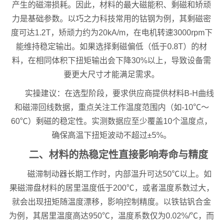
产生的磁滞损耗。因此，材料的最大磁能积、剩磁和矫顽
力是基础参数。以巧之力科技常用的钴钢为例，其剩磁密
度可达1.2T，矫顽力约为20kA/m，在电机转速3000rpm下
能维持稳定输出。如果选择剩磁偏低（低于0.8T）的材
料，在相同体积下扭矩输出会下降30%以上，导致设备需
要更大尺寸才能满足需求。
实操建议：在选型阶段，要求供应商提供材料B-H曲线
和磁滞回线数据，重点关注工作温度范围内（如-10℃～
60℃）剩磁的稳定性。实测数据应至少覆盖10个温度点，
确保高温下扭矩波动不超过±5%。
二、材料的热稳定性直接影响寿命与精度
磁滞制动器长期工作时，内部温升可达50℃以上。如
果磁滞盘材料的居里温度低于200℃，或者温度系数过大，
就会出现扭矩随温度漂移，影响控制精度。以铁钴钒合金
为例，其居里温度高达950℃，温度系数仅为0.02%/℃，而