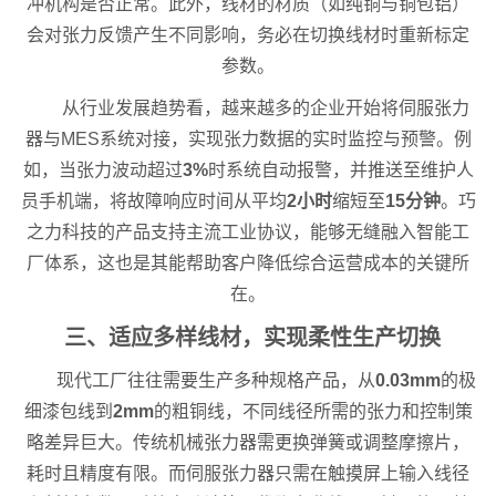
冲机构是否正常。此外，线材的材质（如纯铜与铜包铝）
会对张力反馈产生不同影响，务必在切换线材时重新标定
参数。
从行业发展趋势看，越来越多的企业开始将伺服张力
器与MES系统对接，实现张力数据的实时监控与预警。例
如，当张力波动超过
3%
时系统自动报警，并推送至维护人
员手机端，将故障响应时间从平均
2小时
缩短至
15分钟
。巧
之力科技的产品支持主流工业协议，能够无缝融入智能工
厂体系，这也是其能帮助客户降低综合运营成本的关键所
在。
三、适应多样线材，实现柔性生产切换
现代工厂往往需要生产多种规格产品，从
0.03mm
的极
细漆包线到
2mm
的粗铜线，不同线径所需的张力和控制策
略差异巨大。传统机械张力器需更换弹簧或调整摩擦片，
耗时且精度有限。而伺服张力器只需在触摸屏上输入线径