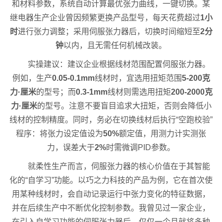
和材料参数，系统自动计算最优张力曲线，一键切换。某
继电器生产企业曾因频繁更换产品型号，每天花费超过
1小
时
进行张力调整；采用伺服张力器后，切换时间缩短至
2分
钟
以内，且无需任何机械改装。
实操建议：建议企业根据线材范围配置伺服张力器。
例如，生产
0.05-0.1mm
线材时，宜选用扭矩范围
5-200克
力·厘米
的型号；而
0.3-1mm
线材则需选用扭矩
200-2000克
力·厘米
的型号。注意不要盲目追求大扭矩，否则会降低小
线材的控制精度。同时，务必在切换线材后执行“空跑校验”
程序：将张力设定值设为
50%
额定值，用测力计实测张
力，误差大于
2%
时需微调PID参数。
就柔性生产而言，伺服张力器的核心价值在于其智能
化的“自学习”功能。以巧之力科技的产品为例，它在首次使
用某种线材时，会自动记录运行中张力变化的特征数据，
并在后续生产中不断优化控制参数。我曾见过一家企业，
在引入自学习功能的伺服张力器后，仅仅一个月就将多种