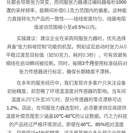
化都会导致张力突变，而伺服张力器通过编码器每秒
1000
次
的采样频率，能瞬间补偿0.1克力范围内的偏差。这种能
力直接转化为产品的一致性——绕线密度均匀、线圈电阻
值波动范围缩小至
±0.5%
以内。
实操建议：建议企业在采购伺服张力器时，优先选择
具备“张力斜坡控制”功能的机型。例如设定启动时张力从0
平稳过渡至目标值（如50克力，耗时0.3秒），可有效避免
细线在启动瞬间被拉断。同时，每隔
3个月
使用标准砝码对
张力传感器进行标定，确保长期精度不漂移。
在多年的服务经历中，我们发现许多客户只关注设备
初始精度，却忽略了环境温湿度对传感器的影响。当车间
温度从25℃升至35℃时，部分传感器的零点漂移可达
1.2%
。因此，在伺服张力器选型时，必须要求供应商提供
温度补偿范围至少涵盖
10℃-40℃
的认证数据。巧之力科技
的产品经过严格环境测试，即使在
40℃、85%
相对湿度
下，仍能保证
±1%
的精度，这正是其被众多头部企业信赖