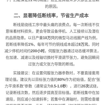
的原因。
二、显著降低断线率，节省生产成本
断线是绕线工序中最头痛的浪费点。每一次断线不仅
意味着材料损失，更会导致设备停机、人工接续以及潜在
的品质隐患。以日产量
10万只
的微型马达线圈产线为例，
若断线率降低
1%
，每年可节约铜线成本超过
8万元
，同时
减少停机时间约
200小时
。伺服张力器通过动态缓冲算法，
在加速、减速以及线轴切换时平滑调节张力，避免因瞬间
过张力或欠张力导致的断线。
实操建议：在设置伺服张力器参数时，不要直接套用
理论值。建议先以目标张力值的
80%
作为初始值，配合“张
力平滑系数”参数（通常设为
0.5-1.0秒
），进行
20次
试绕，
记录断线次数，然后逐步提高至目标值。若断线集中在加
速段，则应减小加速斜率；若集中在满轴时，则需检查缓