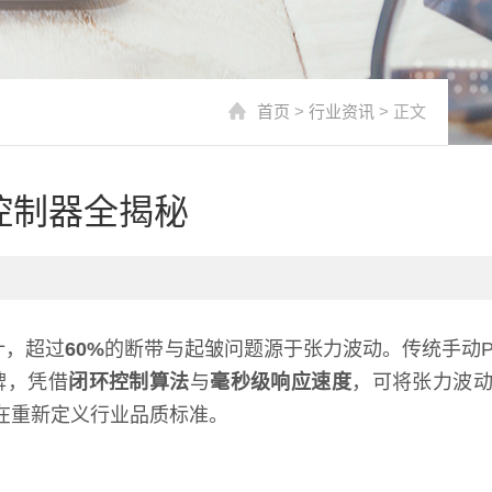
首页
>
行业资讯
> 正文
控制器全揭秘
计，超过
60%
的断带与起皱问题源于张力波动。传统手动P
牌，凭借
闭环控制算法
与
毫秒级响应速度
，可将张力波
在重新定义行业品质标准。