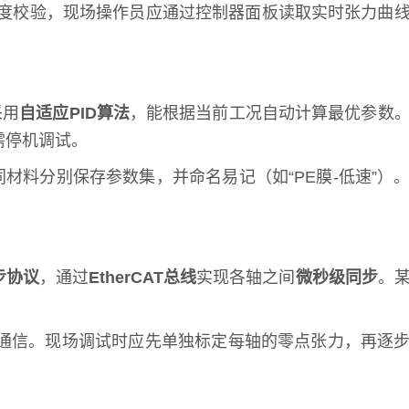
度校验，现场操作员应通过控制器面板读取实时张力曲
采用
自适应PID算法
，能根据当前工况自动计算最优参数
需停机调试。
材料分别保存参数集，并命名易记（如“PE膜-低速”）
步协议
，通过
EtherCAT总线
实现各轴之间
微秒级同步
。
通信。现场调试时应先单独标定每轴的零点张力，再逐