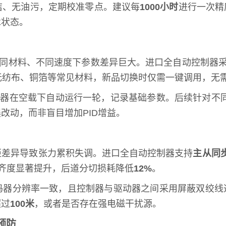
洁、无油污，定期校准零点。建议每
1000小时
进行一次精
承状态。
不同材料、不同速度下参数差异巨大。进口全自动控制器
无纺布、铜箔等常见材料，新品切换时仅需一键调用，无
制器在空载下自动运行一轮，记录基础参数。后续针对不同
改动，而非盲目增加PID增益。
矩差异导致张力累积失调。进口全自动控制器支持
主从同
齐度显著提升，后道分切损耗降低
12%
。
码器分辨率一致，且控制器与驱动器之间采用屏蔽双绞线
超过
100米
，或者是否存在强电磁干扰源。
预防