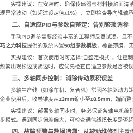
实操建议：在安装时，确保传感器与材料接触面清
现异常波动（如超过设定值±1%），立即检查导向辊轴
二、自适应PID与参数自整定：告别繁琐调参
手动PID调参需要经验丰富的工程师反复试凑，且
巧之力科技
提供的系统内置
50组参数模板
，覆盖薄膜、
实操建议：首次使用时可选择“自整定模式”，让控
频繁出现松边或紧边时，应优先检查自适应参数是否被误
三、多轴同步控制：消除传动累积误差
多轴生产线（如涂布机、复合机）常因各轴驱动力
企业使用后，收卷锥度从
±3mm
缩小至
±0.5mm
，端面整
实操建议：部署多轴同步时，务必保证各轴电机编
步模式。遇到同步偏差偏大，可检查通信线缆长度是否
四、故障预警与数据追溯：从被动维修到主动