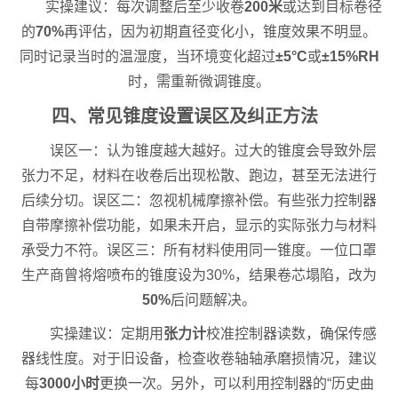
实操建议：每次调整后至少收卷
200米
或达到目标卷径
的
70%
再评估，因为初期直径变化小，锥度效果不明显。
同时记录当时的温湿度，当环境变化超过
±5°C
或
±15%RH
时，需重新微调锥度。
四、常见锥度设置误区及纠正方法
误区一：认为锥度越大越好。过大的锥度会导致外层
张力不足，材料在收卷后出现松散、跑边，甚至无法进行
后续分切。误区二：忽视机械摩擦补偿。有些张力控制器
自带摩擦补偿功能，如果未开启，显示的实际张力与材料
承受力不符。误区三：所有材料使用同一锥度。一位口罩
生产商曾将熔喷布的锥度设为30%，结果卷芯塌陷，改为
50%
后问题解决。
实操建议：定期用
张力计
校准控制器读数，确保传感
器线性度。对于旧设备，检查收卷轴轴承磨损情况，建议
每
3000小时
更换一次。另外，可以利用控制器的“历史曲