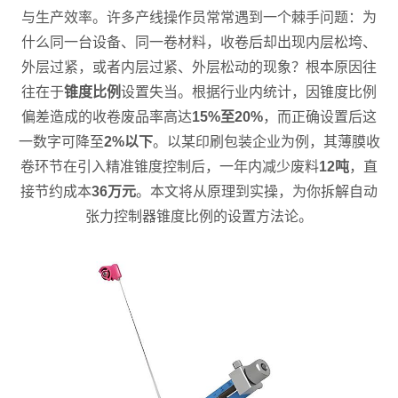
与生产效率。许多产线操作员常常遇到一个棘手问题：为
什么同一台设备、同一卷材料，收卷后却出现内层松垮、
外层过紧，或者内层过紧、外层松动的现象？根本原因往
往在于
锥度比例
设置失当。根据行业内统计，因锥度比例
偏差造成的收卷废品率高达
15%至20%
，而正确设置后这
一数字可降至
2%以下
。以某印刷包装企业为例，其薄膜收
卷环节在引入精准锥度控制后，一年内减少废料
12吨
，直
接节约成本
36万元
。本文将从原理到实操，为你拆解自动
张力控制器锥度比例的设置方法论。