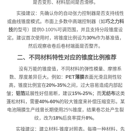
是否变形、材料层间是否滑移。
实操建议：先确认你的自动张力控制器是否支持线性
或曲线锥度模式。市面上多数中高端控制器（如
巧之力科
技
的型号）提供0-100%可调范围，并且支持分段锥度设
定。建议首次使用时，将锥度比例设为
30%
作为基准值，
然后观察收卷后卷材端面是否整齐。
二、不同材料特性对应的锥度比例推荐
没有万能的锥度值，不同材料的弹性模量、摩擦系
数、厚度差异巨大。例如：
PET薄膜
表面光滑且刚性较
高，锥度比例宜在
20%-35%
之间，过大容易造成内部起
皱；
铝箔
延展性好但易断，建议
15%-25%
；而
无纺布
这类
蓬松材料，需要
40%-60%
的较大锥度来补偿压缩变形。某
电池隔膜生产线曾长期使用25%锥度，结果卷芯处产生裂
纹，改为
18%
后良率提升
8%
。
实操建议：建立材料-锥度对照表。每换一种材料，先