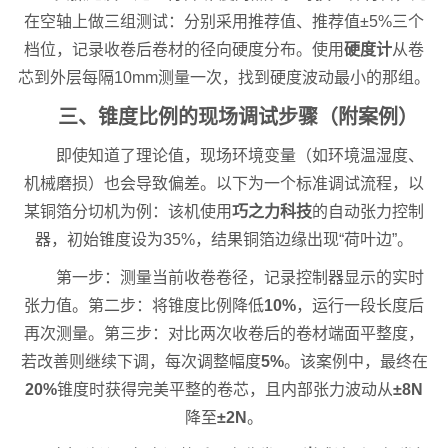
在空轴上做三组测试：分别采用推荐值、推荐值±5%三个
档位，记录收卷后卷材的径向硬度分布。使用
硬度计
从卷
芯到外层每隔10mm测量一次，找到硬度波动最小的那组。
三、锥度比例的现场调试步骤（附案例）
即使知道了理论值，现场环境变量（如环境温湿度、
机械磨损）也会导致偏差。以下为一个标准调试流程，以
某铜箔分切机为例：该机使用
巧之力科技
的自动张力控制
器，初始锥度设为35%，结果铜箔边缘出现“荷叶边”。
第一步：测量当前收卷卷径，记录控制器显示的实时
张力值。第二步：将锥度比例降低
10%
，运行一段长度后
再次测量。第三步：对比两次收卷后的卷材端面平整度，
若改善则继续下调，每次调整幅度
5%
。该案例中，最终在
20%
锥度时获得完美平整的卷芯，且内部张力波动从
±8N
降至
±2N
。