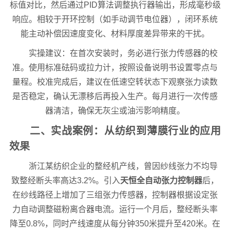
标值对比，然后通过PID算法调整执行器输出，形成毫秒级
响应。相较于开环控制（如手动调节电位器），闭环系统
能主动补偿因速度变化、材料厚度差异带来的干扰。
实操建议：在首次安装时，务必进行张力传感器的校
准。使用标准砝码或拉力计，按照设备说明书设置零点与
量程。校准完成后，建议在低速空转状态下观察张力读数
是否稳定，确认无漂移后再投入生产。每月进行一次传感
器清洁，确保无灰尘或油污影响精度。
二、实战案例：从纺织到薄膜行业的应用
效果
浙江某纺织企业的整经机产线，曾因纱线张力不均导
致整经断头率高达3.2%。引入
天恒全自动张力控制器
后，
在纱线路径上增加了三组张力传感器，控制器根据设定张
力自动调整磁粉离合器电流。运行一个月后，整经断头率
降至0.8%，同时产线速度从每分钟350米提升至420米。在