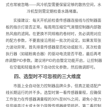
式也常被忽略——风冷机型需要保留足够的散热空间，水
冷机型则需定期检查水路堵塞。
实操建议：每天开机前检查传感器连接线与控制器面
板的指示灯是否正常。每周用压缩空气清理控制器内部散
热风扇的滤网。在更换不同规格的卷材时，务必调用对应
的配方参数，不要直接沿用前一批次的设定。如果发现张
力波动异常，首先排查传感器是否松动或脏污，其次检查
执行器（如磁粉离合器）的驱动电流是否平稳，最后再考
虑调整PID参数。建议将PID的自整定功能开启，让控制器
在空载和轻载条件下自动优化参数，然后微调即可。
四、选型时不可忽视的三大维度
市面上全自动张力控制器品牌众多，但真正能适配产
线长期运行的并不多。选型时第一看传感器量程，应确保
工作张力在传感器满量程的30%至80%之间，避免小张力
信号噪声过大或大张力导致传感器疲劳损坏。第二看控制