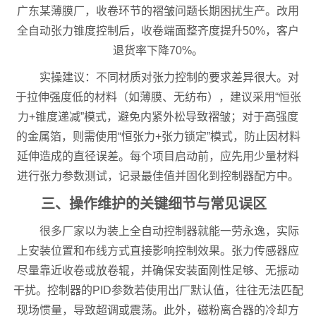
广东某薄膜厂，收卷环节的褶皱问题长期困扰生产。改用
全自动张力锥度控制后，收卷端面整齐度提升50%，客户
退货率下降70%。
实操建议：不同材质对张力控制的要求差异很大。对
于拉伸强度低的材料（如薄膜、无纺布），建议采用“恒张
力+锥度递减”模式，避免内紧外松导致褶皱；对于高强度
的金属箔，则需使用“恒张力+张力锁定”模式，防止因材料
延伸造成的直径误差。每个项目启动前，应先用少量材料
进行张力参数测试，记录最佳值并固化到控制器配方中。
三、操作维护的关键细节与常见误区
很多厂家以为装上全自动控制器就能一劳永逸，实际
上安装位置和布线方式直接影响控制效果。张力传感器应
尽量靠近收卷或放卷辊，并确保安装面刚性足够、无振动
干扰。控制器的PID参数若使用出厂默认值，往往无法匹配
现场惯量，导致超调或震荡。此外，磁粉离合器的冷却方