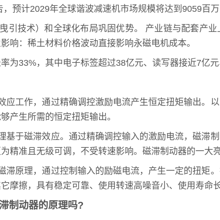
报告，预计2029年全球谐波减速机市场规模将达到9059百
曳引技术）和全球化布局巩固优势。 产业链与配套产业
业影响：稀土材料价格波动直接影响永磁电机成本。
增长率为33%，其中电子标签超过38亿元、读写器接近7亿
滞效应工作，通过精确调控激励电流产生恒定扭矩输出。
能够产生所需的恒定扭矩输出。
原理基于磁滞效应。通过精确调控输入的激励电流，磁滞
更为精准且无级可调，不受转速影响。磁滞制动器的一大
用磁滞原理，通过控制输入的励磁电流，产生一定的扭矩
其它摩擦，具有稳定可靠、使用转速高噪音小、使用寿命
滞制动器的原理吗?